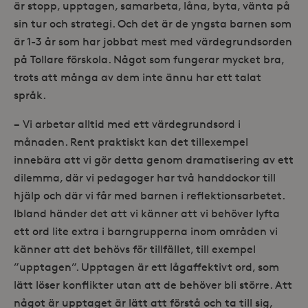
är stopp, upptagen, samarbeta, låna, byta, vänta på
sin tur och strategi. Och det är de yngsta barnen som
är 1-3 år som har jobbat mest med värdegrundsorden
på Tollare förskola. Något som fungerar mycket bra,
trots att många av dem inte ännu har ett talat
språk.
− Vi arbetar alltid med ett värdegrundsord i
månaden. Rent praktiskt kan det tillexempel
innebära att vi gör detta genom dramatisering av ett
dilemma, där vi pedagoger har två handdockor till
hjälp och där vi får med barnen i reflektionsarbetet.
Ibland händer det att vi känner att vi behöver lyfta
ett ord lite extra i barngrupperna inom områden vi
känner att det behövs för tillfället, till exempel
”upptagen”. Upptagen är ett lågaffektivt ord, som
lätt löser konflikter utan att de behöver bli större. Att
något är upptaget är lätt att förstå och ta till sig,