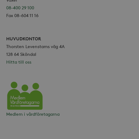
inbäd
08-400 29 100
_ga_HDQ96Q7XBS
.storaskondal.se
VISITOR_INFO1_LIVE
6
Denna
Google LLC
Fax 08-604 11 16
månader
av Yo
.youtube.com
hålla
använ
_ga
Google LLC
för Y
.storaskondal.se
inbäd
webbp
HUVUDKONTOR
också
Thorsten Levenstams väg 4A
webb
använ
128 64 Sköndal
eller
av Yo
Hitta till oss
gräns
Vårdföretagarna
_hjSessionUser_868654
.storaskondal.se
Medlem i vårdföretagarna