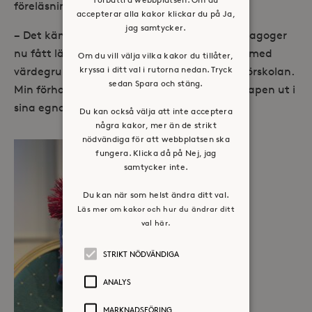
föreläsningar ska sprida ringar på vattnet.
accepterar alla kakor klickar du på Ja,
jag samtycker.
− Det känns otroligt kul att flera hundra pedagoger
nu fått lära sig mer om hur man kan arbeta med
Om du vill välja vilka kakor du tillåter,
kryssa i ditt val i rutorna nedan. Tryck
värdegrund, också med de yngsta barnen i förskolan.
sedan Spara och stäng.
Min förhoppning är att de tar med sig kunskapen ut i
sina egna verksamheter, avslutar Björn.
Du kan också välja att inte acceptera
några kakor, mer än de strikt
nödvändiga för att webbplatsen ska
fungera. Klicka då på Nej, jag
samtycker inte.
Du kan när som helst ändra ditt val.
Läs mer om kakor och hur du ändrar ditt
val här.
STRIKT NÖDVÄNDIGA
ANALYS
MARKNADSFÖRING