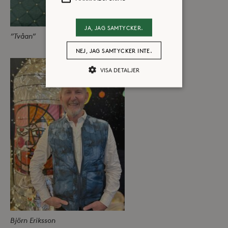
JA, JAG SAMTYCKER.
”Tvåan”
NEJ, JAG SAMTYCKER INTE.
VISA DETALJER
Strikt nödvändiga
Analys
Marknadsföring
Strikt nödvändiga kakor tillåter
kärnwebbplatsfunktioner som
användarinloggning och
kontohantering. Webbplatsen kan inte
användas ordentligt utan strikt
nödvändiga cookies.
Leverantör /
Namn
Utgång
Domän
Björn Eriksson
_hjFirstSeen
30
Hotjar Ltd
minuter
.storaskondal.se