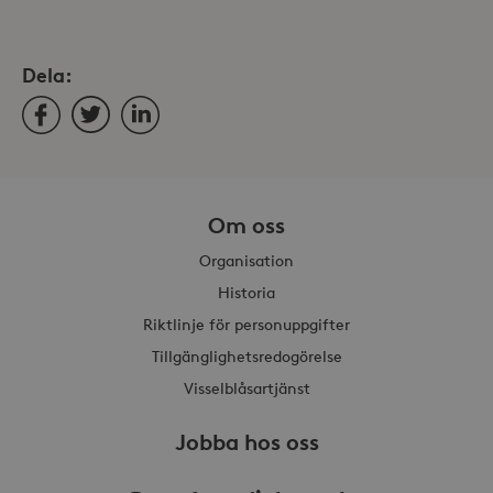
Dela:
Facebook
Twitter
LinkedIn
_hjAbsoluteSessionInProgress
30
Hotjar Ltd
Om oss
minuter
.storaskondal.se
Organisation
Historia
Riktlinje för personuppgifter
Tillgänglighetsredogörelse
Visselblåsartjänst
Jobba hos oss