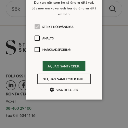
Du kan när som helst ändra ditt val.
Search
Läs mer om kakor och hur du ändrar ditt
Sök
the
val här.
site
STRIKT NÖDVÄNDIGA
ANALYS
MARKNADSFÖRING
JA, JAG SAMTYCKER.
FÖLJ OSS I SOCIALA MEDIER
NEJ, JAG SAMTYCKER INTE.
LinkedIn
Facebook
Instagram
VISA DETALJER
KONTAKTA OSS
Växel
08-400 29 100
Strikt nödvändiga
Analys
Fax 08-604 11 16
Marknadsföring