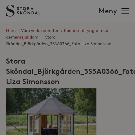
Stora
Meny
Sköndal
Hem
›
Våra verksamheter
›
Boende för yngre med
demenssjukdom
›
Stora
Sköndal_Björkgården_3S5A0366_Foto Liza Simonsson
Stora
Sköndal_Björkgården_3S5A0366_Fot
Liza Simonsson