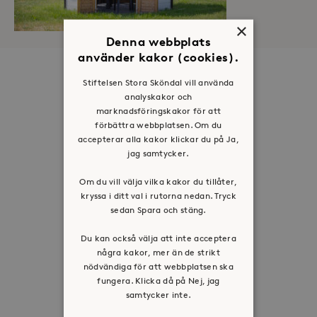
×
Denna webbplats
använder kakor (cookies).
Om oss
Stiftelsen Stora Sköndal vill använda
analyskakor och
Organisation
marknadsföringskakor för att
Historia
förbättra webbplatsen. Om du
accepterar alla kakor klickar du på Ja,
Riktlinje för personuppgifter
jag samtycker.
Tillgänglighetsredogörelse
Om du vill välja vilka kakor du tillåter,
Visselblåsartjänst
kryssa i ditt val i rutorna nedan. Tryck
sedan Spara och stäng.
Jobba hos oss
Du kan också välja att inte acceptera
Press & mediakontakt
några kakor, mer än de strikt
nödvändiga för att webbplatsen ska
fungera. Klicka då på Nej, jag
Volontär hos Stora Sköndal
samtycker inte.