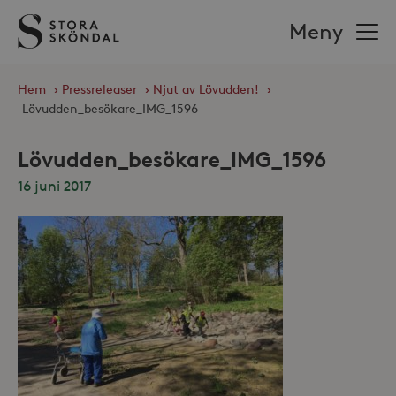
Stora
Meny
Sköndal
Hem
›
Pressreleaser
›
Njut av Lövudden!
›
Lövudden_besökare_IMG_1596
Lövudden_besökare_IMG_1596
16 juni 2017