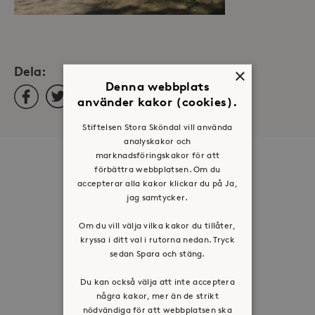
Dela:
×
Denna webbplats
Facebook
Twitter
LinkedIn
använder kakor (cookies).
Stiftelsen Stora Sköndal vill använda
analyskakor och
marknadsföringskakor för att
Om oss
förbättra webbplatsen. Om du
accepterar alla kakor klickar du på Ja,
Organisation
jag samtycker.
Historia
Om du vill välja vilka kakor du tillåter,
Riktlinje för personuppgifter
kryssa i ditt val i rutorna nedan. Tryck
Tillgänglighetsredogörelse
sedan Spara och stäng.
Visselblåsartjänst
Du kan också välja att inte acceptera
några kakor, mer än de strikt
Jobba hos oss
nödvändiga för att webbplatsen ska