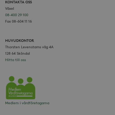
Strikt nödvändiga
Analys
KONTAKTA OSS
Växel
Marknadsföring
08-400 29 100
Strikt nödvändiga kakor tillåter
Fax 08-604 11 16
kärnwebbplatsfunktioner som
användarinloggning och
kontohantering. Webbplatsen kan inte
användas ordentligt utan strikt
nödvändiga cookies.
HUVUDKONTOR
Leverantör /
Thorsten Levenstams väg 4A
Namn
Utgång
Domän
128 64 Sköndal
_hjFirstSeen
30
Hotjar Ltd
Hitta till oss
minuter
.storaskondal.se
Vårdföretagarna
Medlem i vårdföretagarna
_hjAbsoluteSessionInProgress
30
Hotjar Ltd