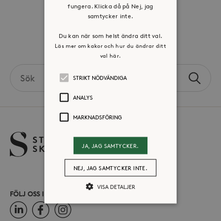
fungera. Klicka då på Nej, jag
samtycker inte.
Press & mediakontakt
Du kan när som helst ändra ditt val.
Volontär hos Stora Sköndal
Läs mer om kakor och hur du ändrar ditt
val här.
Search
STRIKT NÖDVÄNDIGA
Sök
the
site
ANALYS
MARKNADSFÖRING
JA, JAG SAMTYCKER.
NEJ, JAG SAMTYCKER INTE.
VISA DETALJER
FÖLJ OSS I SOCIALA MEDIER
LinkedIn
Facebook
Instagram