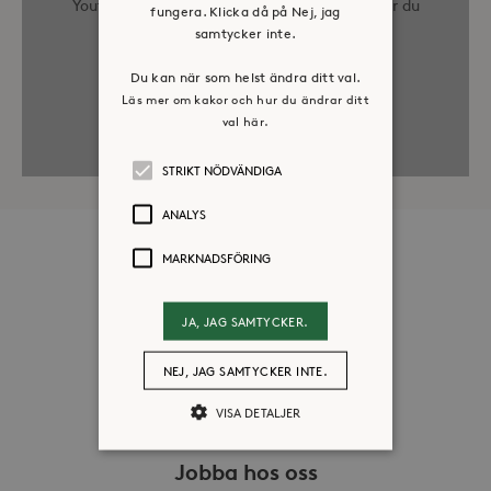
Youtube. Genom att visa spelaren godkänner du
fungera. Klicka då på Nej, jag
villkoren
från Youtube
samtycker inte.
Visa video
Du kan när som helst ändra ditt val.
Läs mer om kakor och hur du ändrar ditt
Gå till Youtube
val här.
STRIKT NÖDVÄNDIGA
ANALYS
Om oss
MARKNADSFÖRING
Organisation
JA, JAG SAMTYCKER.
Historia
Riktlinje för personuppgifter
NEJ, JAG SAMTYCKER INTE.
Tillgänglighetsredogörelse
VISA DETALJER
Visselblåsartjänst
Jobba hos oss