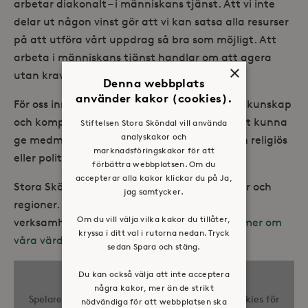
arbetar diakonalt – i människans tjänst. Att vi inte
delar ut någon vinst gör att vi kan satsa alla resurser
på att utföra vårt uppdrag så bra som möjligt. Att
arbeta i människans tjänst handlar om att agera
×
utan krav på motprestation.
Denna webbplats
använder kakor (cookies).
För oss innebär det också att vi ställer all vår kunskap
och kompetens till förfogande. Vi finns för att kunna
Stiftelsen Stora Sköndal vill använda
analyskakor och
ge medmänsklig omsorg och utveckling utan religiös
marknadsföringskakor för att
eller politisk påverkan.
förbättra webbplatsen. Om du
accepterar alla kakor klickar du på Ja,
Stora Sköndals uppdragsgivare är kommuner och
jag samtycker.
regioner. På området Stora Sköndal hyr vi ut
Om du vill välja vilka kakor du tillåter,
verksamhetslokaler och seniorbostäder.
Läs mer om
kryssa i ditt val i rutorna nedan. Tryck
våra värderingar och ledord här
.
sedan Spara och stäng.
Du kan också välja att inte acceptera
några kakor, mer än de strikt
Spelaren kräver godkännande av tredjepartscookies för
nödvändiga för att webbplatsen ska