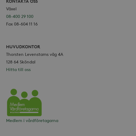
.storaskondal.se
KONTAKTA OSS
Växel
08-400 29 100
Fax 08-604 11 16
HUVUDKONTOR
Thorsten Levenstams väg 4A
128 64 Sköndal
Hitta till oss
Leverantör /
Namn
Domän
_gid
Google LLC
Leverantör /
Namn
Utgång
Beskr
Vårdföretagarna
.storaskondal.se
Domän
_fbp
3
Använ
Meta Platform
Medlem i vårdföretagarna
månader
för at
Inc.
serie
.storaskondal.se
såsom
_gat_UA-19166681-1
.storaskondal.se
från