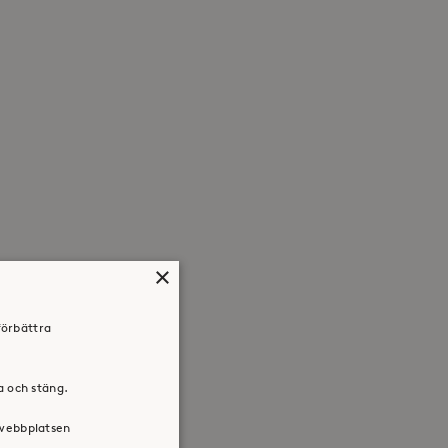
×
förbättra
ra och stäng.
 webbplatsen