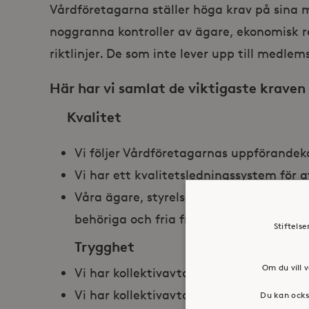
Vårdföretagarna ställer höga krav på sina
noggranna kontroller av ägare, ekonomisk re
riktlinjer. De som inte lever upp till medle
Här har vi samlat de viktigaste krave
Kvalitet
Vi följer Vårdföretagarnas uppförandekod
Vi har ett kvalitetsledningssystem för
Våra ägare, styrelsens ledamöter, VD, ö
behöriga och fria från anmärkningar i si
Stiftels
Trygghet
Om du vill v
Vi har kollektivavtal.
Vi har kollektivavtalade försäkringar.
Du kan ocks