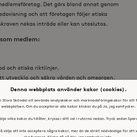
 medlemsföretag. Det görs bland annat genom
dovisning och att företagen följer etiska
mskraven nekas inträde eller kan uteslutas.
n som medlem:
 och etiska riktlinjer.
 att utveckla och säkra vården och omsorgen.
vriga ledande anställda och revisorer är
Denna webbplats använder kakor (cookies).
n yrkesutövning eller i sitt uppdrag.
en Stora Sköndal vill använda analyskakor och marknadsföringskakor för att 
webbplatsen. Om du accepterar alla kakor klickar du på Ja, jag samtycker.
älja vilka kakor du tillåter, kryssa i ditt val i rutorna nedan. Tryck sedan Spa
å välja att inte acceptera några kakor, mer än de strikt nödvändiga för att
ska fungera. Klicka då på Nej, jag samtycker inte.