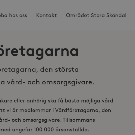
bba hos oss
Kontakt
Området Stora Sköndal
öretagarna
öretagarna, den största
ta vård- och omsorgsgivare.
ukare eller anhörig ska få bästa möjliga vård
 att vi är medlemmar i Vårdföretagarna, den
vård- och omsorgsgivare. Tillsammans
 med ungefär 100 000 årsanställda.