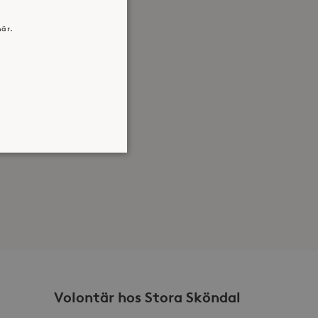
här.
atsen kan inte användas
jan av användarens resa för
identifierbar information.
Volontär hos Stora Sköndal
jan av användarens resa för
identifierbar information.