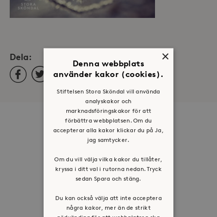
×
Dela:
Denna webbplats
Facebook
Twitter
LinkedIn
använder kakor (cookies).
Stiftelsen Stora Sköndal vill använda
analyskakor och
marknadsföringskakor för att
förbättra webbplatsen. Om du
Om oss
accepterar alla kakor klickar du på Ja,
Organisation
jag samtycker.
Historia
Om du vill välja vilka kakor du tillåter,
Riktlinje för personuppgifter
kryssa i ditt val i rutorna nedan. Tryck
sedan Spara och stäng.
Tillgänglighetsredogörelse
Visselblåsartjänst
Du kan också välja att inte acceptera
några kakor, mer än de strikt
nödvändiga för att webbplatsen ska