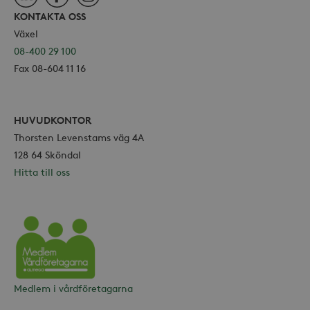
Strikt nödvändiga
Analys
KONTAKTA OSS
Marknadsföring
Växel
08-400 29 100
Strikt nödvändiga kakor tillåter
kärnwebbplatsfunktioner som
Fax 08-604 11 16
användarinloggning och
kontohantering. Webbplatsen kan inte
användas ordentligt utan strikt
nödvändiga cookies.
HUVUDKONTOR
Leverantör /
Namn
Utgång
Thorsten Levenstams väg 4A
Domän
128 64 Sköndal
_hjFirstSeen
30
Hotjar Ltd
minuter
.storaskondal.se
Hitta till oss
Vårdföretagarna
Medlem i vårdföretagarna
_hjAbsoluteSessionInProgress
30
Hotjar Ltd