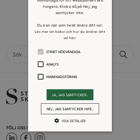
Jobba hos oss
fungera. Klicka då på Nej, jag
samtycker inte.
Press & mediakontakt
Du kan när som helst ändra ditt val.
Läs mer om kakor och hur du ändrar ditt
Volontär hos Stora Sköndal
val här.
Search
STRIKT NÖDVÄNDIGA
Sök
the
ANALYS
site
MARKNADSFÖRING
JA, JAG SAMTYCKER.
NEJ, JAG SAMTYCKER INTE.
VISA DETALJER
FÖLJ OSS I SOCIALA MEDIER
LinkedIn
Facebook
Instagram