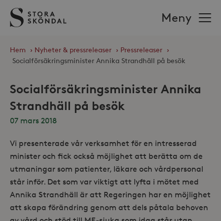
Stora
Meny
Sköndal
Hem
›
Nyheter & pressreleaser
›
Pressreleaser
›
Socialförsäkringsminister Annika Strandhäll på besök
Socialförsäkringsminister Annika
Strandhäll på besök
07 mars 2018
Vi presenterade vår verksamhet för en intresserad
minister och fick också möjlighet att berätta om de
utmaningar som patienter, läkare och vårdpersonal
står inför. Det som var viktigt att lyfta i mötet med
Annika Strandhäll är att Regeringen har en möjlighet
att skapa förändring genom att dels påtala behoven
av vård och stöd till ME-sjuka som idag står utan