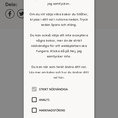
Dela:
jag samtycker.
Facebook
Twitter
LinkedIn
Om du vill välja vilka kakor du tillåter,
kryssa i ditt val i rutorna nedan. Tryck
sedan Spara och stäng.
Du kan också välja att inte acceptera
Om oss
några kakor, mer än de strikt
nödvändiga för att webbplatsen ska
Organisation
fungera. Klicka då på Nej, jag
Historia
samtycker inte.
Riktlinje för personuppgifter
Du kan när som helst ändra ditt val.
Tillgänglighetsredogörelse
Läs mer om kakor och hur du ändrar ditt
val här.
Visselblåsartjänst
STRIKT NÖDVÄNDIGA
Jobba hos oss
ANALYS
Press & mediakontakt
MARKNADSFÖRING