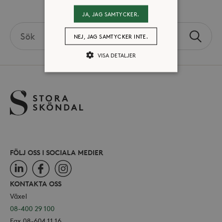
Volontär hos Stora Sköndal
JA, JAG SAMTYCKER.
Search
NEJ, JAG SAMTYCKER INTE.
Sök
the
site
VISA DETALJER
Strikt nödvändiga
Analys
Marknadsföring
Strikt nödvändiga kakor tillåter
kärnwebbplatsfunktioner som
användarinloggning och
kontohantering. Webbplatsen kan inte
FÖLJ OSS I SOCIALA MEDIER
användas ordentligt utan strikt
nödvändiga cookies.
LinkedIn
Facebook
Instagram
Leverantör /
Namn
Utgång
KONTAKTA OSS
Domän
Växel
_hjFirstSeen
30
Hotjar Ltd
08-400 29 100
minuter
.storaskondal.se
Fax 08-604 11 16