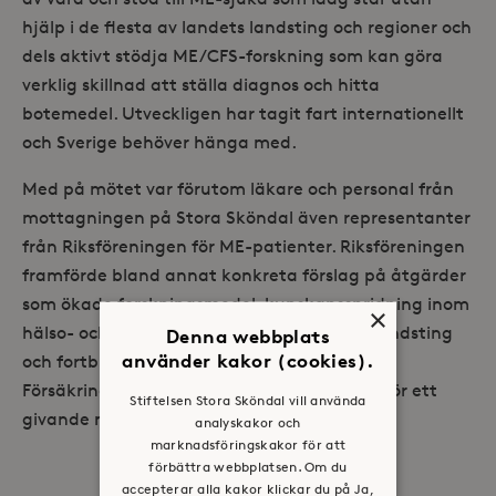
hjälp i de flesta av landets landsting och regioner och
dels aktivt stödja ME/CFS-forskning som kan göra
verklig skillnad att ställa diagnos och hitta
botemedel. Utveckligen har tagit fart internationellt
och Sverige behöver hänga med.
Med på mötet var förutom läkare och personal från
mottagningen på Stora Sköndal även representanter
från Riksföreningen för ME-patienter. Riksföreningen
framförde bland annat konkreta förslag på åtgärder
som ökade forskningsmedel, kunskapsspridning inom
×
hälso- och sjukvård, mottagningar i varje landsting
Denna webbplats
använder kakor (cookies).
och fortbildning av handläggare på
Försäkringskassan. Tack Annika Strandhäll för ett
Stiftelsen Stora Sköndal vill använda
givande möte.
analyskakor och
marknadsföringskakor för att
förbättra webbplatsen. Om du
accepterar alla kakor klickar du på Ja,