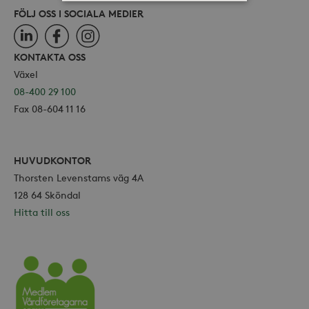
FÖLJ OSS I SOCIALA MEDIER
Strikt nödvändiga
Analys
LinkedIn
Facebook
Instagram
Marknadsföring
KONTAKTA OSS
Växel
Strikt nödvändiga kakor tillåter
kärnwebbplatsfunktioner som
08-400 29 100
användarinloggning och
kontohantering. Webbplatsen kan inte
Fax 08-604 11 16
användas ordentligt utan strikt
nödvändiga cookies.
Leverantör /
Namn
Utgång
HUVUDKONTOR
Domän
Thorsten Levenstams väg 4A
_hjFirstSeen
30
Hotjar Ltd
minuter
.storaskondal.se
128 64 Sköndal
Hitta till oss
Vårdföretagarna