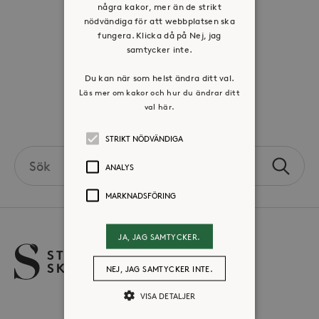
några kakor, mer än de strikt
Visselblåsartjänst
nödvändiga för att webbplatsen ska
fungera. Klicka då på Nej, jag
Jobba hos oss
samtycker inte.
Press & mediakontakt
Du kan när som helst ändra ditt val.
Läs mer om kakor och hur du ändrar ditt
val här.
Volontär hos Stora Sköndal
STRIKT NÖDVÄNDIGA
Search
ANALYS
Sök
the
site
MARKNADSFÖRING
JA, JAG SAMTYCKER.
NEJ, JAG SAMTYCKER INTE.
VISA DETALJER