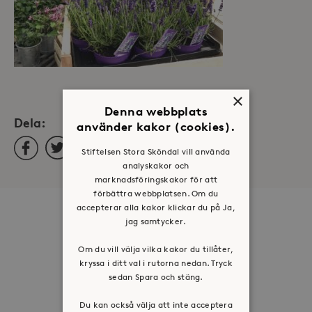
×
Denna webbplats
Dela:
använder kakor (cookies).
Facebook
Twitter
LinkedIn
Stiftelsen Stora Sköndal vill använda
analyskakor och
marknadsföringskakor för att
förbättra webbplatsen. Om du
accepterar alla kakor klickar du på Ja,
Om oss
jag samtycker.
Organisation
Om du vill välja vilka kakor du tillåter,
Historia
kryssa i ditt val i rutorna nedan. Tryck
sedan Spara och stäng.
Riktlinje för personuppgifter
Tillgänglighetsredogörelse
Du kan också välja att inte acceptera