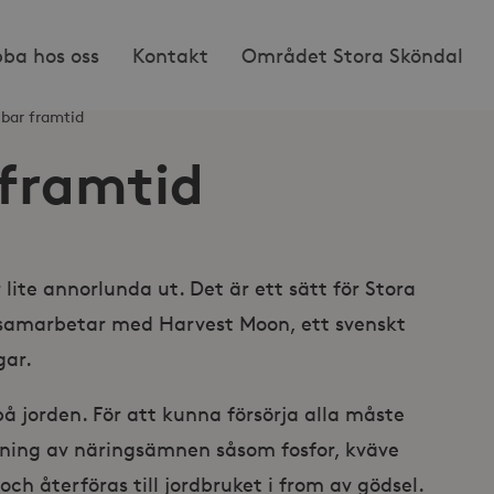
bba hos oss
Kontakt
Området Stora Sköndal
lbar framtid
 framtid
 lite annorlunda ut. Det är ett sätt för Stora
Vi samarbetar med Harvest Moon, ett svenskt
gar.
å jorden. För att kunna försörja alla måste
ing av näringsämnen såsom fosfor, kväve
och återföras till jordbruket i from av gödsel.