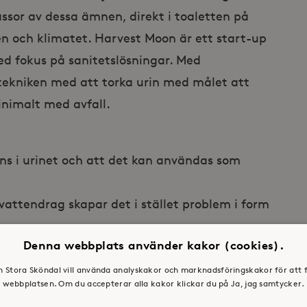
ssor av dessa ämnen, direkt i toaletten på
en och klimatet. Harvest Moon är ett start-up
ed fokus på sanitetslösningar. Med
 tekniken med att torka urin med målet att
inimalt med avfall.
inns i urinet och att det kan användas som
vattendrag skapar det i stället problem i form
Denna webbplats använder kakor (cookies).
 bra sanitet och det finns behov av billiga
en Stora Sköndal vill använda analyskakor och marknadsföringskakor för att 
webbplatsen. Om du accepterar alla kakor klickar du på Ja, jag samtycker.
att arbeta för en hållbar framtid och det här