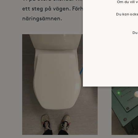
Om du vill v
ett steg på vägen. Förhoppningsvis blir urin
Du kan ocks
näringsämnen.
Du 
Strikt nödvändiga kakor ti
ordentligt utan strikt nödv
Namn