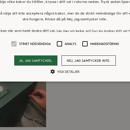
älja vilka kakor du tillåter, kryssa i ditt val i rutorna nedan. Tryck sedan Spa
torkningsboxen en liten skattkista fylld av
å välja att inte acceptera några kakor, mer än de strikt nödvändiga för att
ska fungera. Klicka då på Nej, jag samtycker inte.
kan när som helst ändra ditt val.
Läs mer om kakor och hur du ändrar ditt val 
STRIKT NÖDVÄNDIGA
ANALYS
MARKNADSFÖRING
JA, JAG SAMTYCKER.
NEJ, JAG SAMTYCKER INTE.
VISA DETALJER
Strikt nödvändiga
Analys
Marknadsföring
llåter kärnwebbplatsfunktioner som användarinloggning och kontohantering. Webbpl
ändiga cookies.
Leverantör /
Utgång
Beskrivning
Domän