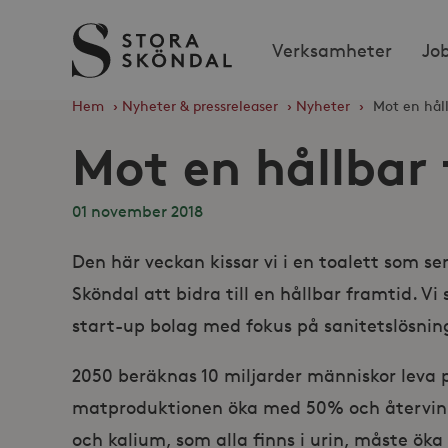
Stora
Verksamheter
Jo
Sköndal
Hem
›
Nyheter & pressreleaser
›
Nyheter
›
Mot en hål
Mot en hållbar
01 november 2018
Den här veckan kissar vi i en toalett som ser
Sköndal att bidra till en hållbar framtid. 
start-up bolag med fokus på sanitetslösnin
2050 beräknas 10 miljarder människor leva p
matproduktionen öka med 50% och återvinn
och kalium, som alla finns i urin, måste öka 