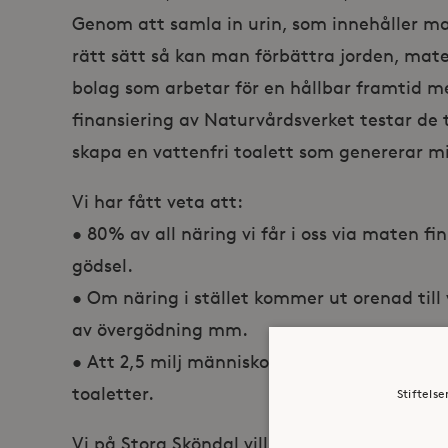
Genom att samla in urin, som innehåller ma
rätt sätt så kan man förbättra jorden, mat
bolag som arbetar för en hållbar framtid m
finansiering av Naturvårdsverket testar de
skapa en vattenfri toalett som genererar m
Vi har fått veta att:
• 80% av all näring vi får i oss via maten f
gödsel.
• Om näring i stället kommer ut orenad till 
av övergödning mm.
• Att 2,5 milj människor saknar tillgång till
toaletter.
Stiftels
Vi på Stora Sköndal vill bli ännu bättre på 