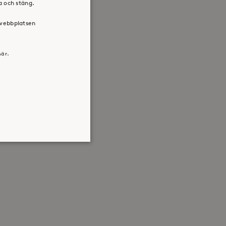
ra och stäng.
 webbplatsen
här.
atsen kan inte användas