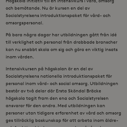
Högskola initiativ till en intensivkurs i vård, omsorg
och bemötande. Nu är kursen en del av
Socialstyrelsens introduktionspaket för vård- och
omsorgspersonal.
På bara några dagar har utbildningen gått från idé
till verklighet och personal från drabbade branscher
kan nu snabbt skola om sig och göra en viktig insats
inom vården.
Intensivkursen på högskolan är en del av
Socialstyrelsens nationella introduktionspaket för
personal inom vård- och social omsorg. Utbildningen
består av två delar där Ersta Sköndal Bräcke
högskola tagit fram den ena och Socialstyrelsen
ansvarar för den andra. Med utbildningen kan
personer utan tidigare erfarenhet av vård och omsorg
ges tillräcklig baskunskap för att arbeta inom äldre-