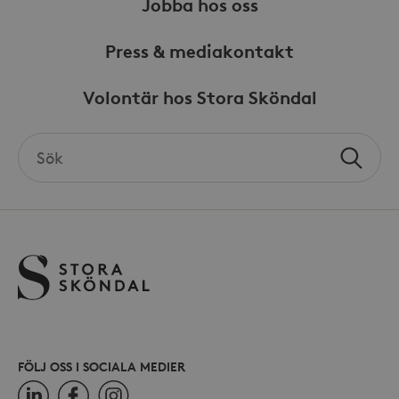
Jobba hos oss
_hjFirstSeen
30
Hotjar Ltd
minuter
.storaskondal.se
Press & mediakontakt
Volontär hos Stora Sköndal
Search
Sök
the
site
_hjAbsoluteSessionInProgress
30
Hotjar Ltd
minuter
.storaskondal.se
FÖLJ OSS I SOCIALA MEDIER
LinkedIn
Facebook
Instagram