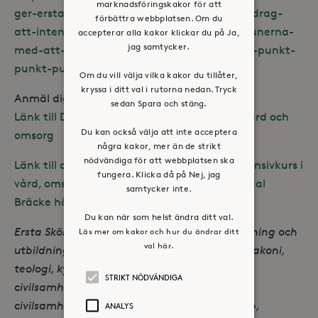
marknadsföringskakor för att
ger-ersta-skoendal-braecke-hoegskola-uppdrag-
förbättra webbplatsen. Om du
att-intensivutbilda-foer-att-stoedja-kommunerna-
accepterar alla kakor klickar du på Ja,
jag samtycker.
med-att-saekerstaella-personalbehov-inom-punkt-
punkt-punkt-2988884
Om du vill välja vilka kakor du tillåter,
kryssa i ditt val i rutorna nedan. Tryck
Anmäl dig här!
sedan Spara och stäng.
Länk till Delkurs:
1 Introduktion till arbete i vård och
Du kan också välja att inte acceptera
omsorg
några kakor, mer än de strikt
nödvändiga för att webbplatsen ska
Länk till anmälan av Delkurs 2: Nationell intensivkurs i
fungera. Klicka då på Nej, jag
vård, omsorg och bemötande på Ersta Sköndal
samtycker inte.
Bräcke högskola
Du kan när som helst ändra ditt val.
Ersta Sköndal Bräcke högskola bedriver forskning och
Läs mer om kakor och hur du ändrar ditt
val här.
utbildning i vårdvetenskap, socialt arbete, diakoni,
teologi, kyrkomusik och psykoterapi samt
STRIKT NÖDVÄNDIGA
civilsamhällesfrågor. Högskolan ägs av
civilsamhällesaktörerna Ersta diakonisällskap,
ANALYS