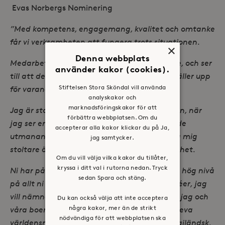
Evas Norbergs Nominering
”Med kompetens, engagemang, kvalitet och omtanke
får vi verksamheten att fungera trots situationen.
×
Denna webbplats
Medarbetarna tar hand om alla våra boende, och ser
använder kakor (cookies).
till att de har en bra tillvaro hos oss och ni ställer upp
Stiftelsen Stora Sköndal vill använda
för varandra, det är fantastiskt.
analyskakor och
marknadsföringskakor för att
Jag är stolt över att vara er chef på Solgården, när
förbättra webbplatsen. Om du
jag ser ert engagemang och hårda arbete i de
accepterar alla kakor klickar du på Ja,
utmanande tider vi befinner oss i, känner jag mig
jag samtycker.
stoltare än någonsin över er och vår verksamhet.
Om du vill välja vilka kakor du tillåter,
kryssa i ditt val i rutorna nedan. Tryck
Ni har på ett förträffligt sätt lyckats hålla en hög nivå
sedan Spara och stäng.
på allt ni tar er förr och er uppfinningsrika idéer, jag
vill nämna några exempel på händelser som jag och
Du kan också välja att inte acceptera
några kakor, mer än de strikt
våra boende har uppskattat. Vi har fått uppleva
nödvändiga för att webbplatsen ska
världensmat på boendet vi har provat på thailändsk,