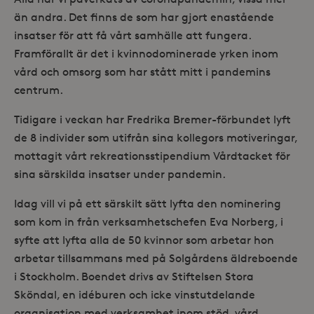
än andra. Det finns de som har gjort enastående
insatser för att få vårt samhälle att fungera.
Framförallt är det i kvinnodominerade yrken inom
vård och omsorg som har stått mitt i pandemins
centrum.
Tidigare i veckan har Fredrika Bremer-förbundet lyft
de 8 individer som utifrån sina kollegors motiveringar,
mottagit vårt rekreationsstipendium Vårdtacket för
sina särskilda insatser under pandemin.
Idag vill vi på ett särskilt sätt lyfta den nominering
som kom in från verksamhetschefen Eva Norberg, i
syfte att lyfta alla de 50 kvinnor som arbetar hon
arbetar tillsammans med på Solgårdens äldreboende
i Stockholm. Boendet drivs av Stiftelsen Stora
Sköndal, en idéburen och icke vinstutdelande
organisation med verksamhet inom stöd, vård,