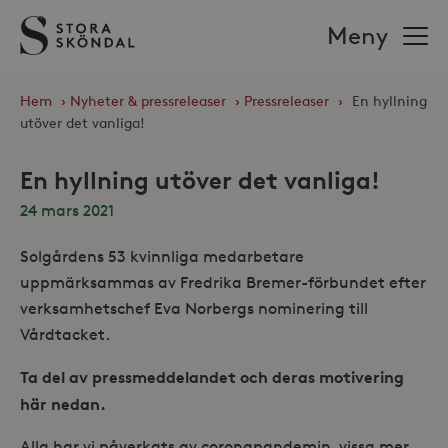
Stora
Meny
Sköndal
Hem
›
Nyheter & pressreleaser
›
Pressreleaser
›
En hyllning
utöver det vanliga!
En hyllning utöver det vanliga!
24 mars 2021
Solgårdens 53 kvinnliga medarbetare
uppmärksammas av Fredrika Bremer-förbundet efter
verksamhetschef Eva Norbergs nominering till
Vårdtacket.
Ta del av pressmeddelandet och deras motivering
här nedan.
Alla har vi påverkats av coronapandemin, vissa mer