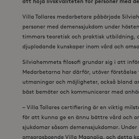
att höja livskvaliteten för personer med 
Villa Tollares medarbetare påbörjade Silvi
personer med demenssjukdom under hösten 2
timmars teoretisk och praktisk utbildning,
djuplodande kunskaper inom vård och oms
Silviahemmets filosofi grundar sig i att infö
Medarbetarna har därför, utöver förståelse
utmaningar och möjligheter, också bland a
bäst bemöter och kommunicerar med anhör
− Villa Tollares certifiering är en viktig m
för att kunna ge en ännu bättre vård och om
sjukdomar såsom demenssjukdomar. Under 20
omsorgsboende Villa Magnolia, och detta ko