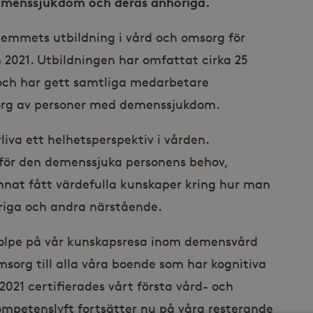
demenssjukdom och deras anhöriga.
ahemmets utbildning i vård och omsorg för
021. Utbildningen har omfattat cirka 25
 och har gett samtliga medarbetare
org av personer med demenssjukdom.
rliva ett helhetsperspektiv i vården.
 för den demenssjuka personens behov,
nnat fått värdefulla kunskaper kring hur man
iga och andra närstående.
ilstolpe på vår kunskapsresa inom demensvård
sorg till alla våra boende som har kognitiva
21 certifierades vårt första vård- och
mpetenslyft fortsätter nu på våra resterande