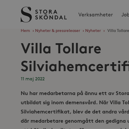
Stora
Verksamheter
Jo
Sköndal
Hem
›
Nyheter & pressreleaser
›
Nyheter
›
Villa Tolla
Villa Tollare
Silviahemcertif
11 maj 2022
Nu har medarbetarna på ännu ett av Stor
utbildat sig inom demensvård. När Villa To
Silviahemcertifikat, blev de det andra vå
där medarbetare genomgått den gedigna ut