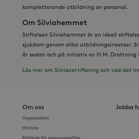
kompletterande utbildning av personal.
Strikt nödvändiga kakor ti
ordentligt utan strikt nödv
Om Silviahemmet
Namn
Stiftelsen Silviahemmet är en ideell stifte
_hjFirstSeen
sjukdom genom olika utbildningsinsatser. S
_hjAbsoluteSessionInProgr
år sedan och på initiativ av H.M. Drottning S
Läs mer om Silviacertifiering och vad det i
Lev
Namn
Namn
Do
_gid
_fbp
Met
Inc
.st
Om oss
Jobba h
_gat_UA-19166681-1
_gcl_au
Goo
.st
Organisation
Historia
YSC
Goo
.y
Riktlinje för personuppgifter