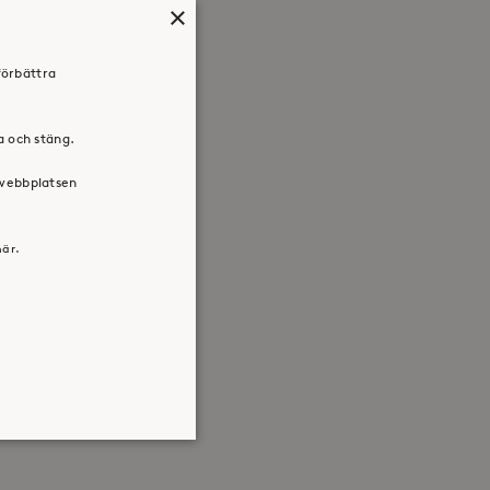
×
förbättra
ra och stäng.
 webbplatsen
här.