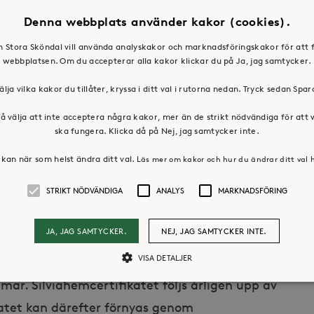
mar bor, säger Helena Gille,
Denna webbplats använder kakor (cookies).
en Stora Sköndal vill använda analyskakor och marknadsföringskakor för att 
webbplatsen. Om du accepterar alla kakor klickar du på Ja, jag samtycker.
älja vilka kakor du tillåter, kryssa i ditt val i rutorna nedan. Tryck sedan Spa
al valt att göra denna stora satsning, som jag
å välja att inte acceptera några kakor, mer än de strikt nödvändiga för att
ttre för såväl boende som anhöriga. Även för
ska fungera. Klicka då på Nej, jag samtycker inte.
ycket då de har fått en djupare förståelse
kan när som helst ändra ditt val.
Läs mer om kakor och hur du ändrar ditt val 
e − och nu har verktyg för att agera och
STRIKT NÖDVÄNDIGA
ANALYS
MARKNADSFÖRING
 som möjligt.
JA, JAG SAMTYCKER.
NEJ, JAG SAMTYCKER INTE.
VISA DETALJER
rtsatt att ha regelbunden
ar. Silviahemcertifikatet följs årligen upp av
ikatet kan därefter förnyas genom
Strikt nödvändiga
Analys
Marknadsföring