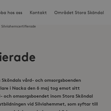
bba hos oss
Kontakt
Området Stora Sköndal
re Silviahemcertifierade
ierade
a Sköndals vård- och omsorgsboenden
llare i Nacka den 6 maj tog emot sitt
rd- och omsorgsboendet inom Stora Sköndal
bildningen vid Silviahemmet, som syftar till