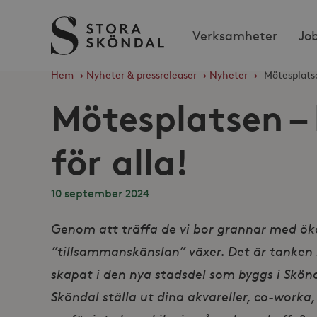
Stora
Verksamheter
Jo
Sköndal
Hem
›
Nyheter & pressreleaser
›
Nyheter
›
Mötesplatse
Mötesplatsen –
för alla!
10 september 2024
Genom att träffa de vi bor grannar med ök
”tillsammanskänslan” växer. Det är tanken
skapat i den nya stadsdel som byggs i Skönd
Sköndal ställa ut dina akvareller, co-worka,