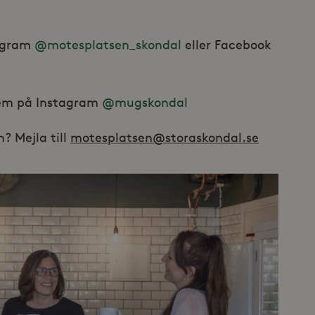
en webbplats och används för att beräk
kampanjdata för webbplatsanalysrappo
.storaskondal.se
1 år
Denna cookie innehåller aktuell session
tagram
@motesplatsen_skondal
eller Facebook
dem på Instagram
@mugskondal
? Mejla till
motesplatsen@storaskondal.se