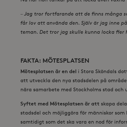
– Jag tror fortfarande att de finns många s
Lev
Namn
Namn
Do
får lov att använda den. Själv är jag inne p
_gid
_fbp
Met
teman. Det tror jag skulle kunna locka fler h
Inc
.st
_gat_UA-19166681-1
_gcl_au
Goo
.st
FAKTA: MÖTESPLATSEN
YSC
Goo
.y
Mötesplatsen är en del
i Stora Sköndals do
_hjIncludedInSessionSam
VISITOR_INFO1_LIVE
Goo
.y
att utveckla den nya stadsdelen på området 
_hjSession_868654
nära samarbete med Stockholms stad och u
_ga_HDQ96Q7XBS
Syftet med Mötesplatsen är att
skapa dela
_ga
stadsdel och möjliggöra för människor som 
samtidigt som det ska vara en nod för info