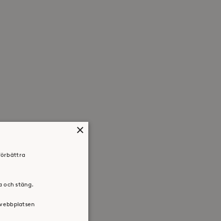
×
förbättra
ra och stäng.
 webbplatsen