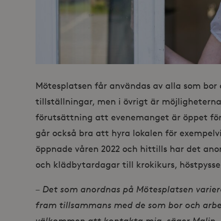
Mötesplatsen får användas av alla som bor o
tillställningar, men i övrigt är möjligheter
förutsättning att evenemanget är öppet för 
går också bra att hyra lokalen för exempelv
öppnade våren 2022 och hittills har det anord
och klädbytardagar till krokikurs, höstpysse
– Det som anordnas på Mötesplatsen variera
fram tillsammans med de som bor och arbeta
välkommen att kontakta mig, säger Malin.