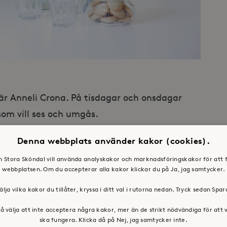
 är Anneli Crona. På tisdagar och onsdagar
som vill ses och umgås.
re, men letade nu efter en plats att starta
Denna webbplats använder kakor (cookies).
r om att hitta en lokal som var gratis att
en Stora Sköndal vill använda analyskakor och marknadsföringskakor för att 
webbplatsen. Om du accepterar alla kakor klickar du på Ja, jag samtycker.
tesplatsen när hon besökte Stora Sköndals
älja vilka kakor du tillåter, kryssa i ditt val i rutorna nedan. Tryck sedan Spa
å välja att inte acceptera några kakor, mer än de strikt nödvändiga för att
 om Mötesplatsen. Lokalen är jättemysig och det
ska fungera. Klicka då på Nej, jag samtycker inte.