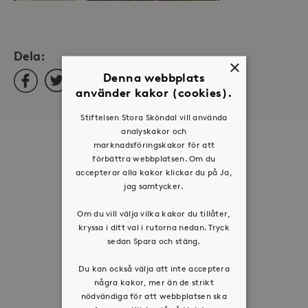
Dela:
×
Denna webbplats
Facebook
Twitter
LinkedIn
använder kakor (cookies).
Stiftelsen Stora Sköndal vill använda
analyskakor och
marknadsföringskakor för att
Om oss
förbättra webbplatsen. Om du
Organisation
accepterar alla kakor klickar du på Ja,
jag samtycker.
Historia
Riktlinje för personuppgifter
Om du vill välja vilka kakor du tillåter,
kryssa i ditt val i rutorna nedan. Tryck
Tillgänglighetsredogörelse
sedan Spara och stäng.
Visselblåsartjänst
Du kan också välja att inte acceptera
några kakor, mer än de strikt
Jobba hos oss
nödvändiga för att webbplatsen ska