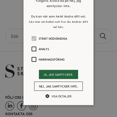
fungera. Klicka då på Nej, jag
Press & mediakontakt
samtycker inte.
Du kan när som helst ändra ditt val.
Volontär hos Stora Sköndal
Läs mer om kakor och hur du ändrar ditt
val här.
Search
Sök
STRIKT NÖDVÄNDIGA
the
site
ANALYS
MARKNADSFÖRING
JA, JAG SAMTYCKER.
NEJ, JAG SAMTYCKER INTE.
VISA DETALJER
FÖLJ OSS I SOCIALA MEDIER
LinkedIn
Facebook
Instagram
KONTAKTA OSS
Strikt nödvändiga
Analys