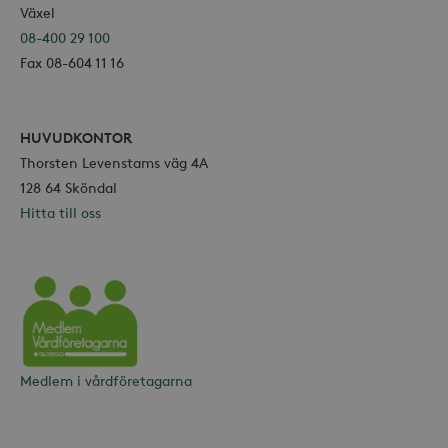
Växel
Marknadsföring
08-400 29 100
Strikt nödvändiga kakor tillåter
Fax 08-604 11 16
kärnwebbplatsfunktioner som
användarinloggning och
kontohantering. Webbplatsen kan inte
användas ordentligt utan strikt
HUVUDKONTOR
nödvändiga cookies.
Thorsten Levenstams väg 4A
Leverantör /
Namn
Utgång
Domän
128 64 Sköndal
Hitta till oss
_hjFirstSeen
30
Hotjar Ltd
minuter
.storaskondal.se
Vårdföretagarna
Medlem i vårdföretagarna
_hjAbsoluteSessionInProgress
30
Hotjar Ltd
minuter
.storaskondal.se