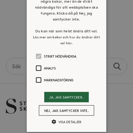
Visselblåsartjänst
några kakor, mer än de strikt
nödvändiga för att webbplatsen ska
fungera. Klicka då på Nej, jag
Jobba hos oss
samtycker inte.
Press & mediakontakt
Du kan när som helst ändra ditt val.
Läs mer om kakor och hur du ändrar ditt
val här.
Volontär hos Stora Sköndal
STRIKT NÖDVÄNDIGA
Search
ANALYS
Sök
the
site
MARKNADSFÖRING
JA, JAG SAMTYCKER.
NEJ, JAG SAMTYCKER INTE.
VISA DETALJER