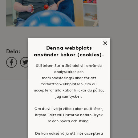
×
Denna webbplats
Dela:
använder kakor (cookies).
Facebook
Twitter
LinkedIn
Stiftelsen Stora Sköndal vill använda
analyskakor och
marknadsföringskakor för att
förbättra webbplatsen. Om du
accepterar alla kakor klickar du på Ja,
Om oss
jag samtycker.
Organisation
Om du vill välja vilka kakor du tillåter,
Historia
kryssa i ditt val i rutorna nedan. Tryck
Riktlinje för personuppgifter
sedan Spara och stäng.
Tillgänglighetsredogörelse
Du kan också välja att inte acceptera