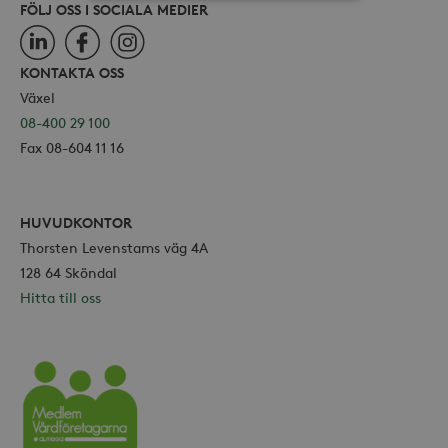
FÖLJ OSS I SOCIALA MEDIER
Strikt nödvändiga
Analys
LinkedIn
Facebook
Instagram
Marknadsföring
KONTAKTA OSS
Växel
Strikt nödvändiga kakor tillåter
kärnwebbplatsfunktioner som
08-400 29 100
användarinloggning och
Fax 08-604 11 16
kontohantering. Webbplatsen kan inte
användas ordentligt utan strikt
nödvändiga cookies.
Leverantör /
Namn
Utgång
HUVUDKONTOR
Domän
Thorsten Levenstams väg 4A
_hjFirstSeen
30
Hotjar Ltd
minuter
128 64 Sköndal
.storaskondal.se
Hitta till oss
Vårdföretagarna