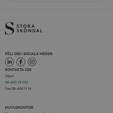
site
_hjAbsoluteSessionInProgress
30
Hotjar Ltd
minuter
.storaskondal.se
FÖLJ OSS I SOCIALA MEDIER
LinkedIn
Facebook
Instagram
KONTAKTA OSS
Växel
08-400 29 100
Fax 08-604 11 16
HUVUDKONTOR
Leverantör /
Namn
Domän