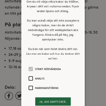
aktivitetsambassadörerna. De har med sig vår
Om du vill välja vilka kakor du tillåter,
kryssa i ditt val i rutorna nedan. Tryck
rullande utställning om stadsutvecklingen, ta gärna
sedan Spara och stäng.
en titt på den!
Du kan också välja att inte acceptera
På plats fyra veckor i sommar
några kakor, mer än de strikt
nödvändiga för att webbplatsen ska
Aktivitetsambassadörerna är på plats kl. 11.30-15.30
fungera. Klicka då på Nej, jag
följande datum:
samtycker inte.
17,18 och 21 juni
Du kan när som helst ändra ditt val.
Läs mer om kakor och hur du ändrar ditt
24-29 juni
val här.
5-9 augusti
12-16 augusti
STRIKT NÖDVÄNDIGA
ANALYS
Dela:
MARKNADSFÖRING
Facebook
Twitter
LinkedIn
JA, JAG SAMTYCKER.