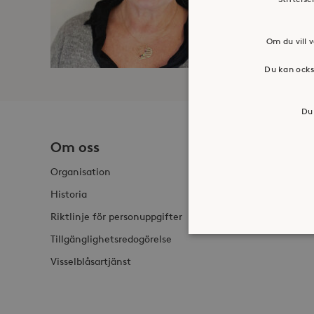
Om du vill v
Du kan ocks
Du 
Om oss
Jobba h
Organisation
Historia
Riktlinje för personuppgifter
Tillgänglighetsredogörelse
Visselblåsartjänst
Strikt nödvändiga kakor ti
ordentligt utan strikt nödv