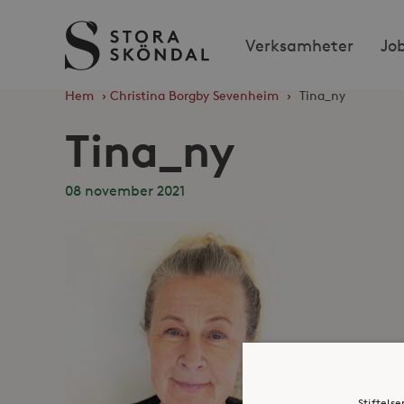
Stora
Verksamheter
Jo
Sköndal
Hem
›
Christina Borgby Sevenheim
›
Tina_ny
Tina_ny
08 november 2021
Stiftels