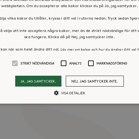
webbplatsen. Om du accepterar alla kakor klickar du på Ja, jag samtycker.
älja vilka kakor du tillåter, kryssa i ditt val i rutorna nedan. Tryck sedan Spa
å välja att inte acceptera några kakor, mer än de strikt nödvändiga för att
ska fungera. Klicka då på Nej, jag samtycker inte.
kan när som helst ändra ditt val.
Läs mer om kakor och hur du ändrar ditt val 
STRIKT NÖDVÄNDIGA
ANALYS
MARKNADSFÖRING
os oss
Press & mediakontakt
JA, JAG SAMTYCKER.
NEJ, JAG SAMTYCKER INTE.
VISA DETALJER
Strikt nödvändiga
Analys
Marknadsföring
llåter kärnwebbplatsfunktioner som användarinloggning och kontohantering. Webbpl
ändiga cookies.