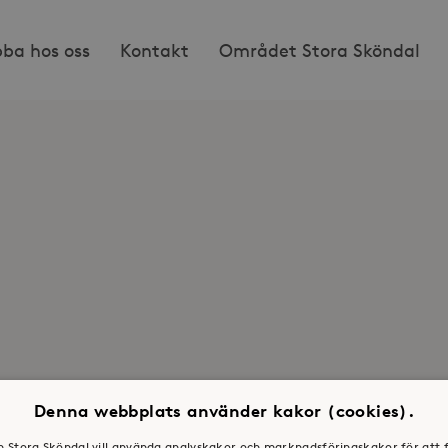
bba hos oss
Kontakt
Området Stora Sköndal
Denna webbplats använder kakor (cookies).
en Stora Sköndal vill använda analyskakor och marknadsföringskakor för att 