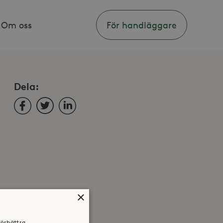
Om oss
För handläggare
Dela:
Facebook
Twitter
LinkedIn
×
förbättra