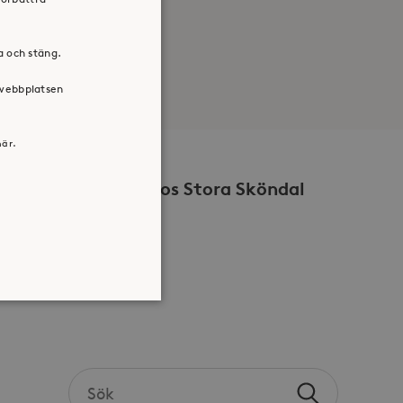
ra och stäng.
 webbplatsen
här.
Volontär hos Stora Sköndal
atsen kan inte användas
Search
Sök