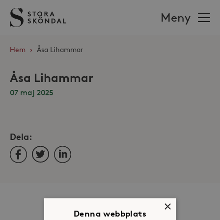
Stora
Meny
Sköndal
Hem
›
Åsa Lihammar
Åsa Lihammar
07 maj 2025
Dela:
Facebook
Twitter
LinkedIn
Om oss
×
Denna webbplats
Organisation