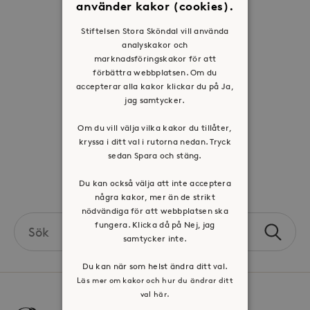
använder kakor (cookies).
Historia
Stiftelsen Stora Sköndal vill använda
Riktlinje för personuppgifter
analyskakor och
marknadsföringskakor för att
Tillgänglighetsredogörelse
förbättra webbplatsen. Om du
Visselblåsartjänst
accepterar alla kakor klickar du på Ja,
jag samtycker.
Jobba hos oss
Om du vill välja vilka kakor du tillåter,
kryssa i ditt val i rutorna nedan. Tryck
Press & mediakontakt
sedan Spara och stäng.
Volontär hos Stora Sköndal
Du kan också välja att inte acceptera
några kakor, mer än de strikt
nödvändiga för att webbplatsen ska
Search
fungera. Klicka då på Nej, jag
Sök
the
samtycker inte.
site
Du kan när som helst ändra ditt val.
Läs mer om kakor och hur du ändrar ditt
val här.