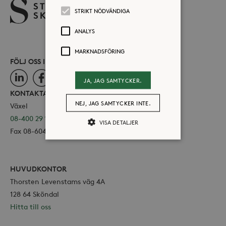
STRIKT NÖDVÄNDIGA
ANALYS
MARKNADSFÖRING
FÖLJ OSS I SOCIALA MEDIER
LinkedIn
Facebook
Instagram
JA, JAG SAMTYCKER.
KONTAKTA OSS
NEJ, JAG SAMTYCKER INTE.
Växel
08-400 29 100
VISA DETALJER
Fax 08-604 11 16
Strikt nödvändiga
Analys
HUVUDKONTOR
Marknadsföring
Thorsten Levenstams väg 4A
Strikt nödvändiga kakor tillåter
128 64 Sköndal
kärnwebbplatsfunktioner som
Hitta till oss
användarinloggning och
kontohantering. Webbplatsen kan inte
användas ordentligt utan strikt