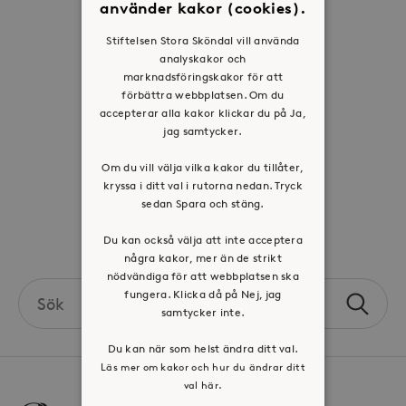
använder kakor (cookies).
Historia
Stiftelsen Stora Sköndal vill använda
Riktlinje för personuppgifter
analyskakor och
marknadsföringskakor för att
Tillgänglighetsredogörelse
förbättra webbplatsen. Om du
Visselblåsartjänst
accepterar alla kakor klickar du på Ja,
jag samtycker.
Jobba hos oss
Om du vill välja vilka kakor du tillåter,
kryssa i ditt val i rutorna nedan. Tryck
Press & mediakontakt
sedan Spara och stäng.
Volontär hos Stora Sköndal
Du kan också välja att inte acceptera
några kakor, mer än de strikt
nödvändiga för att webbplatsen ska
Search
fungera. Klicka då på Nej, jag
Sök
the
samtycker inte.
site
Du kan när som helst ändra ditt val.
Läs mer om kakor och hur du ändrar ditt
val här.