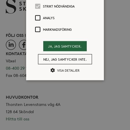
STRIKT NÖDVÄNDIGA
ANALYS
MARKNADSFÖRING
FÖLJ OSS I SOCIALA MEDIER
LinkedIn
Facebook
Instagram
JA, JAG SAMTYCKER.
KONTAKTA OSS
NEJ, JAG SAMTYCKER INTE.
Växel
08-400 29 100
VISA DETALJER
Fax 08-604 11 16
Strikt nödvändiga
Analys
HUVUDKONTOR
Marknadsföring
Thorsten Levenstams väg 4A
Strikt nödvändiga kakor tillåter
128 64 Sköndal
kärnwebbplatsfunktioner som
Hitta till oss
användarinloggning och
kontohantering. Webbplatsen kan inte
användas ordentligt utan strikt