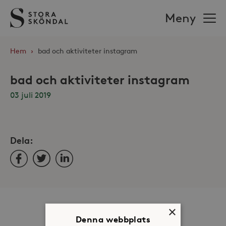
Stora
Meny
Sköndal
Hem
›
bad och aktiviteter instagram
bad och aktiviteter instagram
03 juli 2019
Dela:
Facebook
Twitter
LinkedIn
Om oss
×
Denna webbplats
Organisation