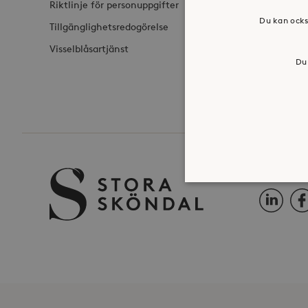
Riktlinje för personuppgifter
Du kan ocks
Tillgänglighetsredogörelse
Visselblåsartjänst
Du 
FÖLJ OSS 
LinkedIn
Fac
Strikt nödvändiga kakor ti
ordentligt utan strikt nödv
Namn
_hjFirstSeen