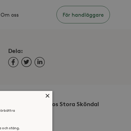
Om oss
För handläggare
Dela:
Facebook
Twitter
LinkedIn
×
Volontär hos Stora Sköndal
förbättra
ra och stäng.