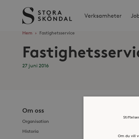
Stora
Verksamheter
Jo
Sköndal
Hem
›
Fastighetsservice
Fastighetsservi
27 juni 2016
Om oss
Jobba h
Stiftels
Organisation
Historia
Om du vill v