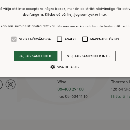
å välja att inte acceptera några kakor, mer än de strikt nödvändiga för att
ska fungera. Klicka då på Nej, jag samtycker inte.
kan när som helst ändra ditt val.
Läs mer om kakor och hur du ändrar ditt val 
STRIKT NÖDVÄNDIGA
ANALYS
MARKNADSFÖRING
JA, JAG SAMTYCKER.
NEJ, JAG SAMTYCKER INTE.
VISA DETALJER
KONTAKTA OSS
HUVUDK
I SOCIALA MEDIER
Växel
Thorsten
ebook
Instagram
Strikt nödvändiga
08-400 29 100
Analys
Marknadsföring
128 64 Sk
Fax 08-604 11 16
Hitta till 
llåter kärnwebbplatsfunktioner som användarinloggning och kontohantering. Webbpl
ändiga cookies.
Leverantör /
Utgång
Beskrivning
Domän
30
Cookien är inställd så att Hotjar kan spåra bör
Hotjar Ltd
minuter
ett totalt antal sessioner. Den innehåller ingen 