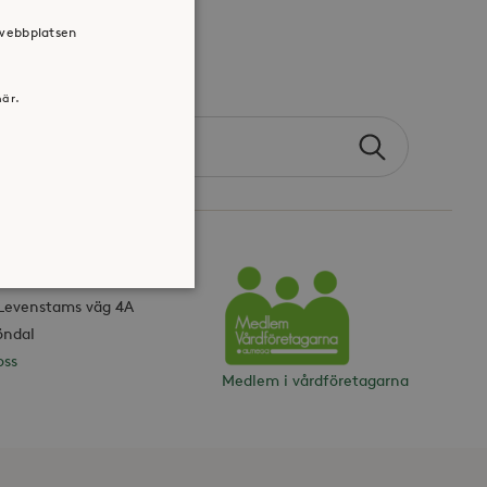
 webbplatsen
här.
Search
Sök
the
site
ONTOR
 Levenstams väg 4A
Vårdföretagarna
öndal
oss
atsen kan inte användas
Medlem i vårdföretagarna
jan av användarens resa för
identifierbar information.