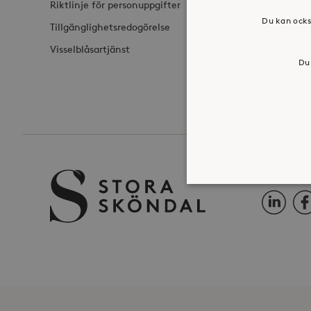
Riktlinje för personuppgifter
Du kan ocks
Tillgänglighetsredogörelse
Visselblåsartjänst
Du 
FÖLJ OSS 
LinkedIn
Fac
Strikt nödvändiga kakor ti
ordentligt utan strikt nödv
Namn
_hjFirstSeen