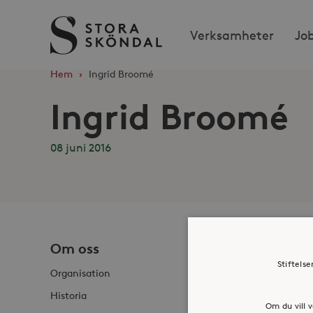
Stora
Verksamheter
Jo
Sköndal
Hem
›
Ingrid Broomé
Ingrid Broomé
08 juni 2016
Om oss
Jobba h
Stiftels
Organisation
Historia
Om du vill v