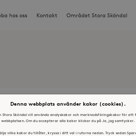
bba hos oss
Kontakt
Området Stora Sköndal
Denna webbplats använder kakor (cookies).
os oss
Press & mediakontakt
en Stora Sköndal vill använda analyskakor och marknadsföringskakor för att 
webbplatsen. Om du accepterar alla kakor klickar du på Ja, jag samtycker.
älja vilka kakor du tillåter, kryssa i ditt val i rutorna nedan. Tryck sedan Spa