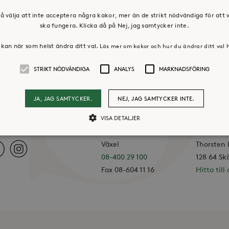
å välja att inte acceptera några kakor, mer än de strikt nödvändiga för att
ska fungera. Klicka då på Nej, jag samtycker inte.
kan när som helst ändra ditt val.
Läs mer om kakor och hur du ändrar ditt val 
STRIKT NÖDVÄNDIGA
ANALYS
MARKNADSFÖRING
JA, JAG SAMTYCKER.
NEJ, JAG SAMTYCKER INTE.
VISA DETALJER
KONTAKTA OSS
HUVUDK
I SOCIALA MEDIER
Växel
Thorsten
ebook
Instagram
Strikt nödvändiga
08-400 29 100
Analys
Marknadsföring
128 64 Sk
Fax 08-604 11 16
Hitta till 
llåter kärnwebbplatsfunktioner som användarinloggning och kontohantering. Webbpl
ändiga cookies.
Leverantör /
Utgång
Beskrivning
Domän
30
Cookien är inställd så att Hotjar kan spåra bör
Hotjar Ltd
minuter
ett totalt antal sessioner. Den innehåller ingen 