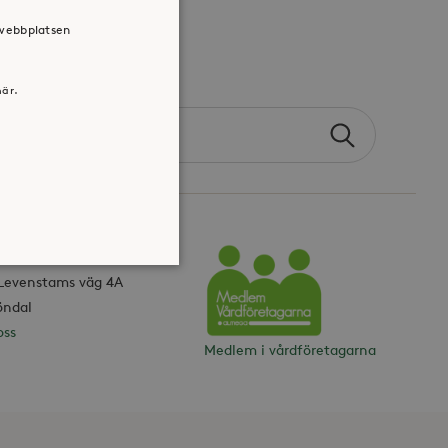
 webbplatsen
här.
Search
Sök
the
site
ONTOR
 Levenstams väg 4A
Vårdföretagarna
öndal
oss
atsen kan inte användas
Medlem i vårdföretagarna
jan av användarens resa för
identifierbar information.