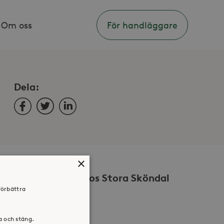
Om oss
För handläggare
Dela:
Facebook
Twitter
LinkedIn
×
Volontär hos Stora Sköndal
förbättra
ra och stäng.