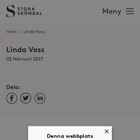
Stora
Meny
Sköndal
Hem
›
Linda Voss
Linda Voss
02 februari 2017
Dela:
Facebook
Twitter
LinkedIn
Om oss
×
Denna webbplats
Organisation