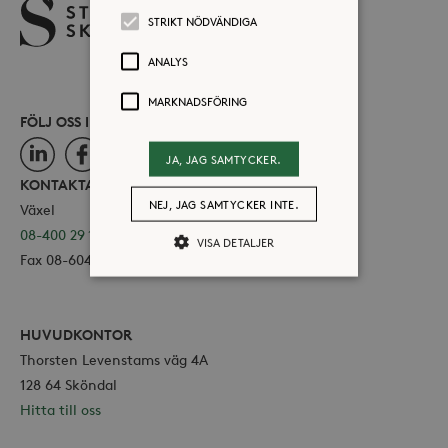
STRIKT NÖDVÄNDIGA
ANALYS
MARKNADSFÖRING
FÖLJ OSS I SOCIALA MEDIER
LinkedIn
Facebook
Instagram
JA, JAG SAMTYCKER.
KONTAKTA OSS
NEJ, JAG SAMTYCKER INTE.
Växel
08-400 29 100
VISA DETALJER
Fax 08-604 11 16
Strikt nödvändiga
Analys
HUVUDKONTOR
Marknadsföring
Thorsten Levenstams väg 4A
Strikt nödvändiga kakor tillåter
128 64 Sköndal
kärnwebbplatsfunktioner som
Hitta till oss
användarinloggning och
kontohantering. Webbplatsen kan inte
användas ordentligt utan strikt