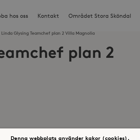
bba hos oss
Kontakt
Området Stora Sköndal
Linda Glysing Teamchef plan 2 Villa Magnolia
Teamchef plan 2
Denna webbplats använder kakor (cookies).