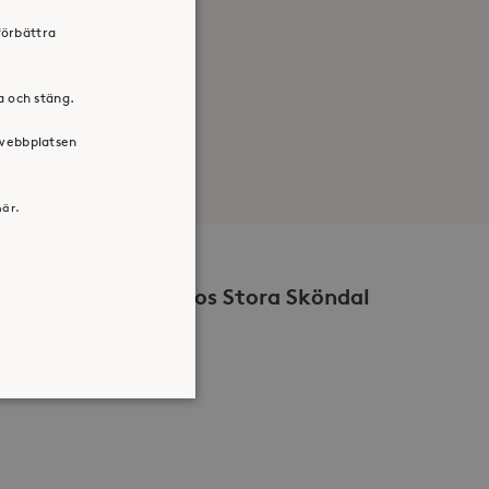
förbättra
ra och stäng.
 webbplatsen
här.
Volontär hos Stora Sköndal
atsen kan inte användas