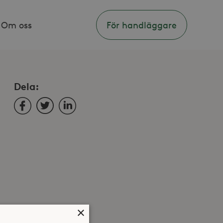
Om oss
För handläggare
Dela:
Facebook
Twitter
LinkedIn
×