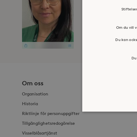
Stiftels
Om du vill v
Du kan ocks
Du 
Om oss
Jobba h
Organisation
Historia
Riktlinje för personuppgifter
Tillgänglighetsredogörelse
Visselblåsartjänst
Strikt nödvändiga kakor ti