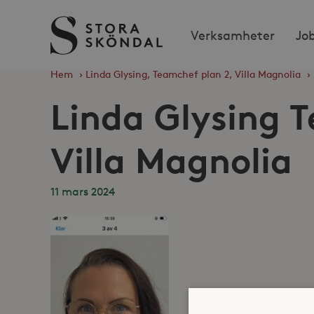
Stora
Verksamheter
Jo
Sköndal
Hem
›
Linda Glysing, Teamchef plan 2, Villa Magnolia
›
Linda Glysing 
Villa Magnolia
11 mars 2024