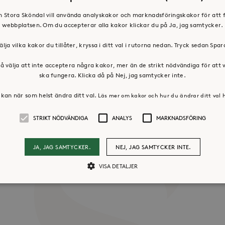
en Stora Sköndal vill använda analyskakor och marknadsföringskakor för att 
webbplatsen. Om du accepterar alla kakor klickar du på Ja, jag samtycker.
älja vilka kakor du tillåter, kryssa i ditt val i rutorna nedan. Tryck sedan Spa
å välja att inte acceptera några kakor, mer än de strikt nödvändiga för att
ska fungera. Klicka då på Nej, jag samtycker inte.
kan när som helst ändra ditt val.
Läs mer om kakor och hur du ändrar ditt val 
STRIKT NÖDVÄNDIGA
ANALYS
MARKNADSFÖRING
os oss
Press & mediakontakt
JA, JAG SAMTYCKER.
NEJ, JAG SAMTYCKER INTE.
VISA DETALJER
Strikt nödvändiga
Analys
Marknadsföring
llåter kärnwebbplatsfunktioner som användarinloggning och kontohantering. Webbpl