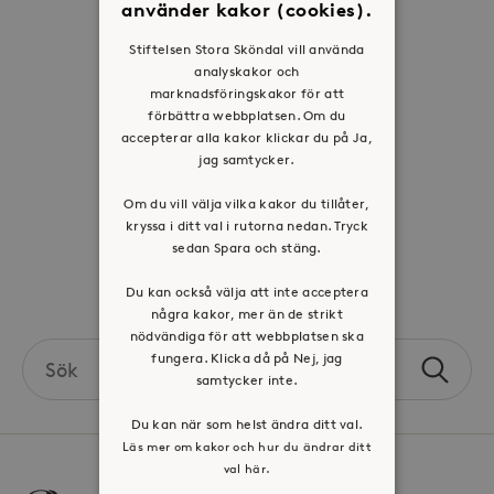
använder kakor (cookies).
Historia
Stiftelsen Stora Sköndal vill använda
Riktlinje för personuppgifter
analyskakor och
marknadsföringskakor för att
Tillgänglighetsredogörelse
förbättra webbplatsen. Om du
Visselblåsartjänst
accepterar alla kakor klickar du på Ja,
jag samtycker.
Jobba hos oss
Om du vill välja vilka kakor du tillåter,
kryssa i ditt val i rutorna nedan. Tryck
Press & mediakontakt
sedan Spara och stäng.
Volontär hos Stora Sköndal
Du kan också välja att inte acceptera
några kakor, mer än de strikt
nödvändiga för att webbplatsen ska
Search
fungera. Klicka då på Nej, jag
Sök
the
samtycker inte.
site
Du kan när som helst ändra ditt val.
Läs mer om kakor och hur du ändrar ditt
val här.