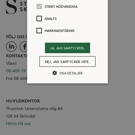
STRIKT NÖDVÄNDIGA
ANALYS
MARKNADSFÖRING
FÖLJ OSS I SOCIALA MEDIER
LinkedIn
Facebook
Instagram
JA, JAG SAMTYCKER.
KONTAKTA OSS
NEJ, JAG SAMTYCKER INTE.
Växel
08-400 29 100
VISA DETALJER
Fax 08-604 11 16
Strikt nödvändiga
Analys
HUVUDKONTOR
Marknadsföring
Thorsten Levenstams väg 4A
Strikt nödvändiga kakor tillåter
128 64 Sköndal
kärnwebbplatsfunktioner som
Hitta till oss
användarinloggning och
kontohantering. Webbplatsen kan inte
användas ordentligt utan strikt