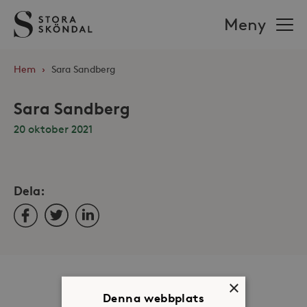
Stora
Meny
Sköndal
Hem
›
Sara Sandberg
Sara Sandberg
20 oktober 2021
Dela:
Facebook
Twitter
LinkedIn
Om oss
×
Denna webbplats
Organisation