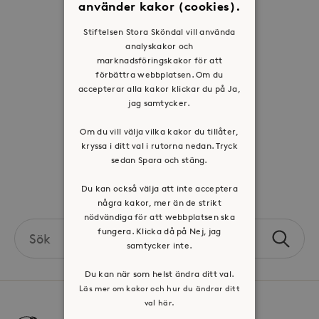
använder kakor (cookies).
Historia
Stiftelsen Stora Sköndal vill använda
Riktlinje för personuppgifter
analyskakor och
marknadsföringskakor för att
Tillgänglighetsredogörelse
förbättra webbplatsen. Om du
Visselblåsartjänst
accepterar alla kakor klickar du på Ja,
jag samtycker.
Jobba hos oss
Om du vill välja vilka kakor du tillåter,
kryssa i ditt val i rutorna nedan. Tryck
Press & mediakontakt
sedan Spara och stäng.
Volontär hos Stora Sköndal
Du kan också välja att inte acceptera
några kakor, mer än de strikt
nödvändiga för att webbplatsen ska
Search
fungera. Klicka då på Nej, jag
Sök
the
samtycker inte.
site
Du kan när som helst ändra ditt val.
Läs mer om kakor och hur du ändrar ditt
val här.