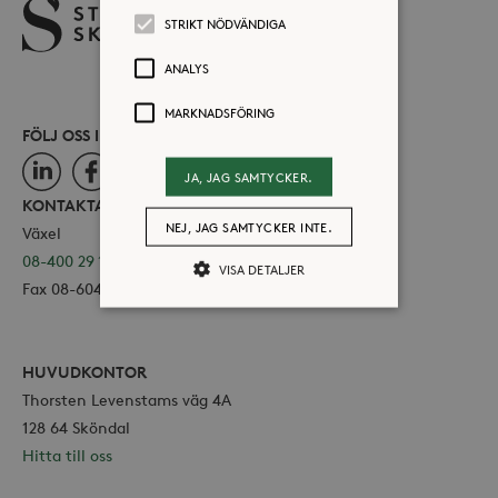
STRIKT NÖDVÄNDIGA
ANALYS
MARKNADSFÖRING
FÖLJ OSS I SOCIALA MEDIER
LinkedIn
Facebook
Instagram
JA, JAG SAMTYCKER.
KONTAKTA OSS
NEJ, JAG SAMTYCKER INTE.
Växel
08-400 29 100
VISA DETALJER
Fax 08-604 11 16
Strikt nödvändiga
Analys
HUVUDKONTOR
Marknadsföring
Thorsten Levenstams väg 4A
Strikt nödvändiga kakor tillåter
128 64 Sköndal
kärnwebbplatsfunktioner som
Hitta till oss
användarinloggning och
kontohantering. Webbplatsen kan inte
användas ordentligt utan strikt