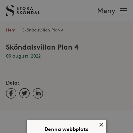
Stora
Meny
Sköndal
Hem
›
Sköndalsvillan Plan 4
Sköndalsvillan Plan 4
09 augusti 2022
Dela:
Facebook
Twitter
LinkedIn
Om oss
×
Denna webbplats
Organisation