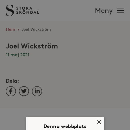
Stora
Meny
Sköndal
Hem
›
Joel Wickström
Joel Wickström
11 maj 2021
Dela:
Facebook
Twitter
LinkedIn
Om oss
×
Denna webbplats
Organisation