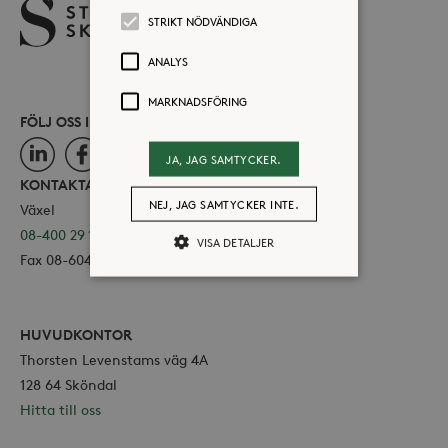
STRIKT NÖDVÄNDIGA
ANALYS
MARKNADSFÖRING
FÖLJ OSS I SOCIALA MEDIER
LinkedIn
Facebook
Instagram
JA, JAG SAMTYCKER.
KONTAKTA OSS
NEJ, JAG SAMTYCKER INTE.
Växel
08-400 29 100
VISA DETALJER
Fax 08-604 11 16
Strikt nödvändiga
Analys
HUVUDKONTOR
Marknadsföring
Thorsten Levenstams väg 4A
Strikt nödvändiga kakor tillåter
128 64 Sköndal
kärnwebbplatsfunktioner som
Hitta till oss
användarinloggning och
kontohantering. Webbplatsen kan inte
användas ordentligt utan strikt