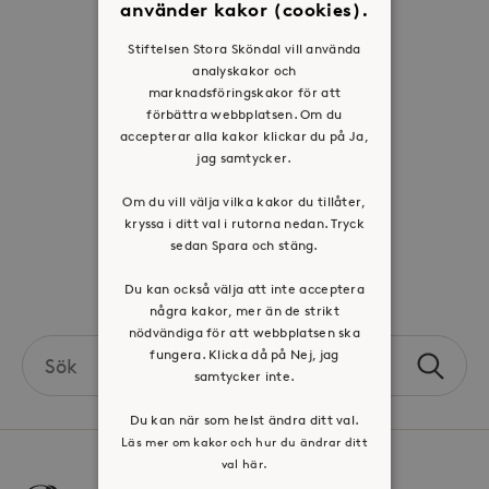
använder kakor (cookies).
Historia
Stiftelsen Stora Sköndal vill använda
Riktlinje för personuppgifter
analyskakor och
marknadsföringskakor för att
Tillgänglighetsredogörelse
förbättra webbplatsen. Om du
Visselblåsartjänst
accepterar alla kakor klickar du på Ja,
jag samtycker.
Jobba hos oss
Om du vill välja vilka kakor du tillåter,
kryssa i ditt val i rutorna nedan. Tryck
Press & mediakontakt
sedan Spara och stäng.
Volontär hos Stora Sköndal
Du kan också välja att inte acceptera
några kakor, mer än de strikt
nödvändiga för att webbplatsen ska
Search
fungera. Klicka då på Nej, jag
Sök
the
samtycker inte.
site
Du kan när som helst ändra ditt val.
Läs mer om kakor och hur du ändrar ditt
val här.