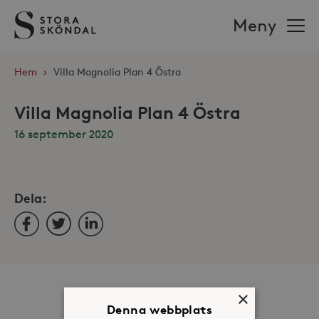
Stora
Meny
Sköndal
Hem
›
Villa Magnolia Plan 4 Östra
Villa Magnolia Plan 4 Östra
16 september 2020
Dela:
Facebook
Twitter
LinkedIn
Om oss
×
Denna webbplats
Organisation