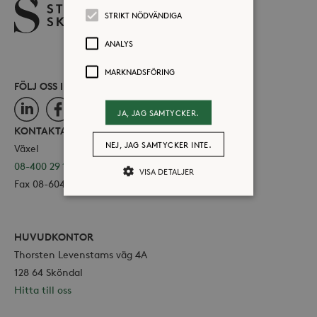
STRIKT NÖDVÄNDIGA
ANALYS
MARKNADSFÖRING
FÖLJ OSS I SOCIALA MEDIER
LinkedIn
Facebook
Instagram
JA, JAG SAMTYCKER.
KONTAKTA OSS
NEJ, JAG SAMTYCKER INTE.
Växel
08-400 29 100
VISA DETALJER
Fax 08-604 11 16
Strikt nödvändiga
Analys
HUVUDKONTOR
Marknadsföring
Thorsten Levenstams väg 4A
Strikt nödvändiga kakor tillåter
128 64 Sköndal
kärnwebbplatsfunktioner som
Hitta till oss
användarinloggning och
kontohantering. Webbplatsen kan inte
användas ordentligt utan strikt