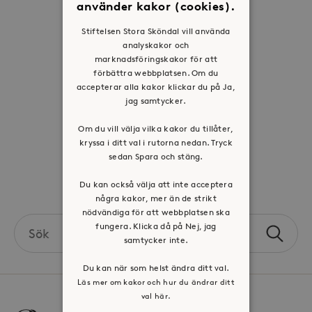
använder kakor (cookies).
Historia
Stiftelsen Stora Sköndal vill använda
Riktlinje för personuppgifter
analyskakor och
marknadsföringskakor för att
Tillgänglighetsredogörelse
förbättra webbplatsen. Om du
Visselblåsartjänst
accepterar alla kakor klickar du på Ja,
jag samtycker.
Jobba hos oss
Om du vill välja vilka kakor du tillåter,
kryssa i ditt val i rutorna nedan. Tryck
Press & mediakontakt
sedan Spara och stäng.
Volontär hos Stora Sköndal
Du kan också välja att inte acceptera
några kakor, mer än de strikt
nödvändiga för att webbplatsen ska
Search
fungera. Klicka då på Nej, jag
Sök
the
samtycker inte.
site
Du kan när som helst ändra ditt val.
Läs mer om kakor och hur du ändrar ditt
val här.