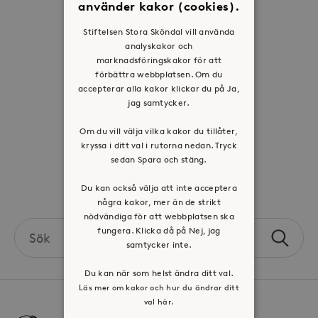
använder kakor (cookies).
Historia
Stiftelsen Stora Sköndal vill använda
Riktlinje för personuppgifter
analyskakor och
marknadsföringskakor för att
Tillgänglighetsredogörelse
förbättra webbplatsen. Om du
Visselblåsartjänst
accepterar alla kakor klickar du på Ja,
jag samtycker.
Jobba hos oss
Om du vill välja vilka kakor du tillåter,
kryssa i ditt val i rutorna nedan. Tryck
Press & mediakontakt
sedan Spara och stäng.
Volontär hos Stora Sköndal
Du kan också välja att inte acceptera
några kakor, mer än de strikt
nödvändiga för att webbplatsen ska
Search
fungera. Klicka då på Nej, jag
Sök
the
samtycker inte.
site
Du kan när som helst ändra ditt val.
Läs mer om kakor och hur du ändrar ditt
val här.