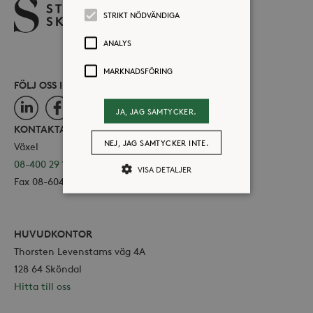
STRIKT NÖDVÄNDIGA
ANALYS
MARKNADSFÖRING
FÖLJ OSS I SOCIALA MEDIER
LinkedIn
Facebook
Instagram
JA, JAG SAMTYCKER.
KONTAKTA OSS
NEJ, JAG SAMTYCKER INTE.
Växel
08-400 29 100
VISA DETALJER
Fax 08-604 11 16
Strikt nödvändiga
Analys
HUVUDKONTOR
Marknadsföring
Thorsten Levenstams väg 4A
Strikt nödvändiga kakor tillåter
128 64 Sköndal
kärnwebbplatsfunktioner som
Hitta till oss
användarinloggning och
kontohantering. Webbplatsen kan inte
användas ordentligt utan strikt