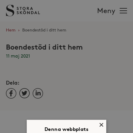
Stora
Meny
Sköndal
Hem
›
Boendestöd i ditt hem
Boendestöd i ditt hem
11 maj 2021
Dela:
Facebook
Twitter
LinkedIn
Om oss
×
Denna webbplats
Organisation