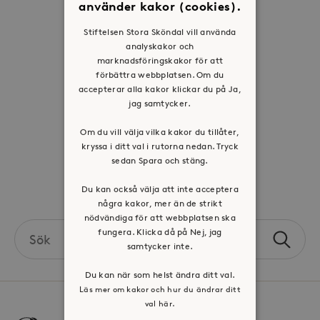
använder kakor (cookies).
Historia
Stiftelsen Stora Sköndal vill använda
Riktlinje för personuppgifter
analyskakor och
marknadsföringskakor för att
Tillgänglighetsredogörelse
förbättra webbplatsen. Om du
Visselblåsartjänst
accepterar alla kakor klickar du på Ja,
jag samtycker.
Jobba hos oss
Om du vill välja vilka kakor du tillåter,
kryssa i ditt val i rutorna nedan. Tryck
Press & mediakontakt
sedan Spara och stäng.
Volontär hos Stora Sköndal
Du kan också välja att inte acceptera
några kakor, mer än de strikt
nödvändiga för att webbplatsen ska
Search
fungera. Klicka då på Nej, jag
Sök
the
samtycker inte.
site
Du kan när som helst ändra ditt val.
Läs mer om kakor och hur du ändrar ditt
val här.