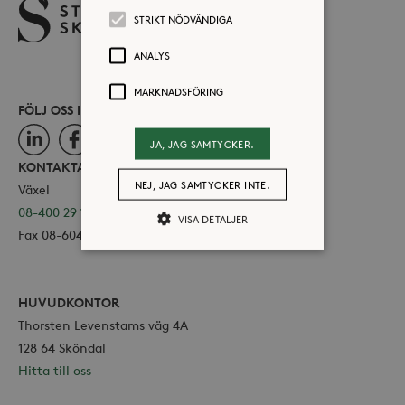
STRIKT NÖDVÄNDIGA
ANALYS
MARKNADSFÖRING
FÖLJ OSS I SOCIALA MEDIER
LinkedIn
Facebook
Instagram
JA, JAG SAMTYCKER.
KONTAKTA OSS
NEJ, JAG SAMTYCKER INTE.
Växel
08-400 29 100
VISA DETALJER
Fax 08-604 11 16
Strikt nödvändiga
Analys
HUVUDKONTOR
Marknadsföring
Thorsten Levenstams väg 4A
Strikt nödvändiga kakor tillåter
128 64 Sköndal
kärnwebbplatsfunktioner som
Hitta till oss
användarinloggning och
kontohantering. Webbplatsen kan inte
användas ordentligt utan strikt