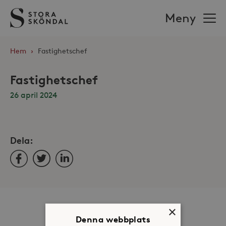
Stora
Meny
Sköndal
Hem
›
Fastighetschef
Fastighetschef
26 april 2024
Dela:
Facebook
Twitter
LinkedIn
Om oss
×
Denna webbplats
Organisation