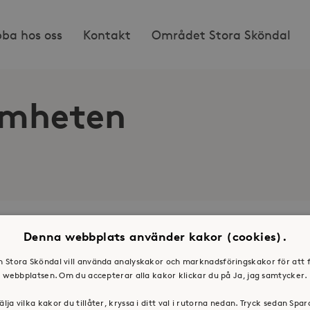
bba hos oss
Kontakt
Området Stora Sköndal
amheten
Denna webbplats använder kakor (cookies).
os oss
Press & mediakontakt
en Stora Sköndal vill använda analyskakor och marknadsföringskakor för att 
webbplatsen. Om du accepterar alla kakor klickar du på Ja, jag samtycker.
älja vilka kakor du tillåter, kryssa i ditt val i rutorna nedan. Tryck sedan Spa