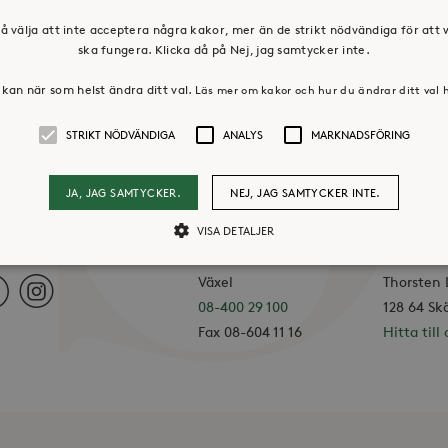
å välja att inte acceptera några kakor, mer än de strikt nödvändiga för att
ska fungera. Klicka då på Nej, jag samtycker inte.
kan när som helst ändra ditt val.
Läs mer om kakor och hur du ändrar ditt val 
STRIKT NÖDVÄNDIGA
ANALYS
MARKNADSFÖRING
JA, JAG SAMTYCKER.
NEJ, JAG SAMTYCKER INTE.
VISA DETALJER
KONTAKTA OSS
HUVUDK
I SOCIALA MEDIER
Växel
Thorsten
ebook
Instagram
Strikt nödvändiga
08-400 29 100
Analys
Marknadsföring
128 64 Sk
Fax 08-604 11 16
Hitta till 
llåter kärnwebbplatsfunktioner som användarinloggning och kontohantering. Webbpl
ändiga cookies.
Leverantör /
Utgång
Beskrivning
Domän
30
Cookien är inställd så att Hotjar kan spåra bör
Hotjar Ltd
minuter
ett totalt antal sessioner. Den innehåller ingen 