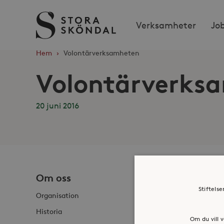
Stora
Verksamheter
Jo
Sköndal
Hem
›
Volontärverksamheten
Volontärverks
20 juni 2016
Om oss
Jobba h
Stiftels
Organisation
Historia
Om du vill v