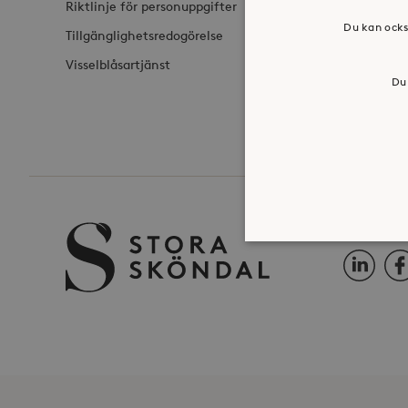
Riktlinje för personuppgifter
Du kan ocks
Tillgänglighetsredogörelse
Visselblåsartjänst
Du 
FÖLJ OSS 
LinkedIn
Fac
Strikt nödvändiga kakor ti
ordentligt utan strikt nödv
Namn
_hjFirstSeen