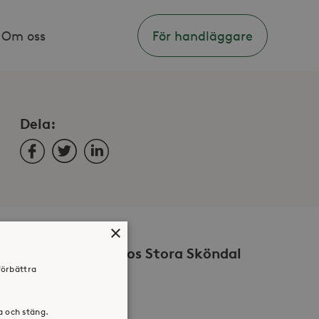
Om oss
För handläggare
Dela:
Facebook
Twitter
LinkedIn
×
Volontär hos Stora Sköndal
förbättra
ra och stäng.