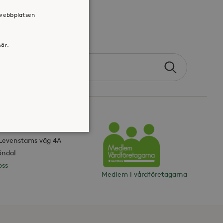
 webbplatsen
här.
Search
Sök
the
site
ONTOR
 Levenstams väg 4A
Vårdföretagarna
öndal
oss
atsen kan inte användas
Medlem i vårdföretagarna
jan av användarens resa för
identifierbar information.