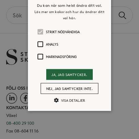
Du kan när som helst ändra ditt val.
Search
Läs mer om kakor och hur du ändrar ditt
Sök
val här.
the
site
STRIKT NÖDVÄNDIGA
ANALYS
MARKNADSFÖRING
JA, JAG SAMTYCKER.
FÖLJ OSS I SOCIALA MEDIER
NEJ, JAG SAMTYCKER INTE.
LinkedIn
Facebook
Instagram
VISA DETALJER
KONTAKTA OSS
Växel
08-400 29 100
Strikt nödvändiga
Analys
Fax 08-604 11 16
Marknadsföring