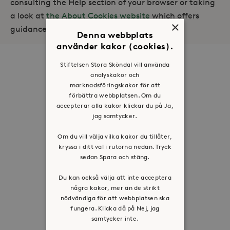
consulting the Help section of your browser or taking
a look at
the About Cookies website
which offers
×
guidance for all modern browsers
Denna webbplats
använder kakor (cookies).
Om oss
Stiftelsen Stora Sköndal vill använda
analyskakor och
Organisation
marknadsföringskakor för att
förbättra webbplatsen. Om du
Historia
accepterar alla kakor klickar du på Ja,
Riktlinje för personuppgifter
jag samtycker.
Tillgänglighetsredogörelse
Om du vill välja vilka kakor du tillåter,
Visselblåsartjänst
kryssa i ditt val i rutorna nedan. Tryck
sedan Spara och stäng.
Jobba hos oss
Du kan också välja att inte acceptera
några kakor, mer än de strikt
Press & mediakontakt
nödvändiga för att webbplatsen ska
fungera. Klicka då på Nej, jag
Volontär hos Stora Sköndal
samtycker inte.