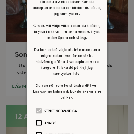
förbättra webbplatsen. Om du
accepterar alla kakor klickar du på Ja,
jag samtycker.
Om du vill välja vilka kakor du tillåter,
kryssa i ditt val i rutorna nedan. Tryck
sedan Spara och stäng.
Du kan också välja att inte acceptera
Sommaröppet kapell
några kakor, mer än de strikt
nödvändiga för att webbplatsen ska
Titta in, tänd ett ljus, sitt ned för en stunds
fungera. Klicka då på Nej, jag
tystnad. Det erbjuds också enkelt fika
samtycker inte.
Du kan när som helst ändra ditt val.
LÄS MER
Läs mer om kakor och hur du ändrar ditt
val här.
STRIKT NÖDVÄNDIGA
12 AUG
ANALYS