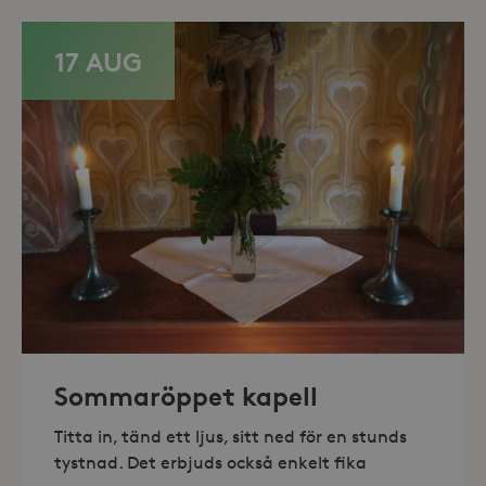
minuter
.storaskondal.se
17 AUG
_hjAbsoluteSessionInProgress
30
Hotjar Ltd
minuter
.storaskondal.se
Sommaröppet kapell
Titta in, tänd ett ljus, sitt ned för en stunds
tystnad. Det erbjuds också enkelt fika