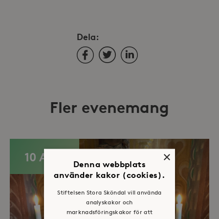
Dela:
Facebook
Twitter
LinkedIn
Fler evenemang
×
10 AUG
Denna webbplats
använder kakor (cookies).
Stiftelsen Stora Sköndal vill använda
analyskakor och
marknadsföringskakor för att