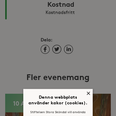
Kostnad
Kostnadsfritt 
Dela:
Facebook
Twitter
LinkedIn
Fler evenemang
×
Denna webbplats
10 AUG
använder kakor (cookies).
Stiftelsen Stora Sköndal vill använda