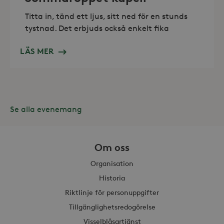
Titta in, tänd ett ljus, sitt ned för en stunds
tystnad. Det erbjuds också enkelt fika
Leverantör /
LÄS MER
Namn
Domän
_gid
Google LLC
Leverantör /
Namn
Utgång
Beskr
.storaskondal.se
Domän
_fbp
3
Använ
Meta Platform
månader
för at
Inc.
Se alla evenemang
serie
.storaskondal.se
såsom
_gat_UA-19166681-1
.storaskondal.se
från
s
tredj
Om oss
_gcl_au
3
Denna
Google LLC
månader
av Do
.storaskondal.se
utför
Organisation
hur s
anvä
Historia
webbp
event
Riktlinje för personuppgifter
sluta
ha se
Tillgänglighetsredogörelse
besö
webbp
_hjIncludedInSessionSample_868654
.storaskondal.se
Visselblåsartjänst