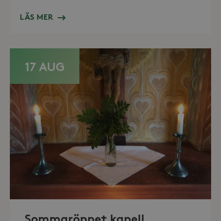
Domän
_hjFirstSeen
30
Hotjar Ltd
LÄS MER
minuter
.storaskondal.se
17 AUG
_hjAbsoluteSessionInProgress
30
Hotjar Ltd
minuter
.storaskondal.se
Sommaröppet kapell