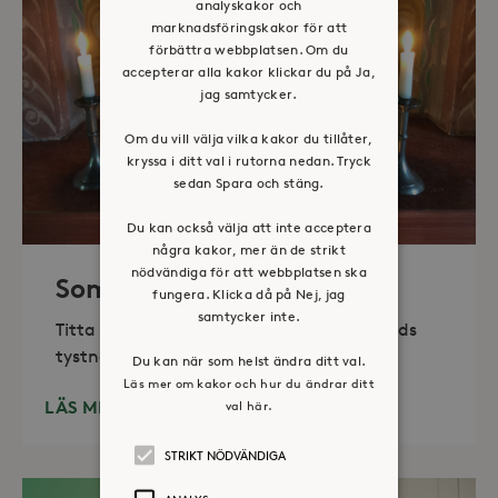
analyskakor och
marknadsföringskakor för att
förbättra webbplatsen. Om du
accepterar alla kakor klickar du på Ja,
jag samtycker.
Om du vill välja vilka kakor du tillåter,
kryssa i ditt val i rutorna nedan. Tryck
sedan Spara och stäng.
Du kan också välja att inte acceptera
några kakor, mer än de strikt
nödvändiga för att webbplatsen ska
Sommaröppet kapell
fungera. Klicka då på Nej, jag
samtycker inte.
Titta in, tänd ett ljus, sitt ned för en stunds
tystnad. Det erbjuds också enkelt fika
Du kan när som helst ändra ditt val.
Läs mer om kakor och hur du ändrar ditt
LÄS MER
val här.
STRIKT NÖDVÄNDIGA