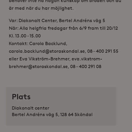
behöver inte ha någon kunskap om broderi och du
är med när du har möjlighet.
Var: Diakonalt Center, Bertel Andréns väg 5
När: Alla helgfria fredagar från 6/9 fram till 20/12
Kl. 13.00 – 15.00
Kontakt: Carola Backlund,
carola.backlund@storaskondal.se, 08 – 400 291 55
eller Eva Vikström-Brehmer, eva.vikstrom-
brehmer@storaskondal.se, 08 – 400 291 08
Plats
Diakonalt center
Bertel Andréns väg 5, 128 64 Sköndal