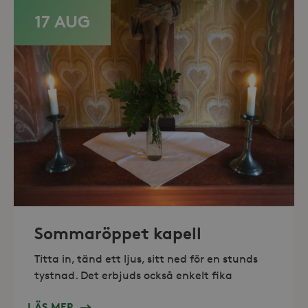
17 AUG
_hjAbsoluteSessionInProgress
30
Hotjar Ltd
minuter
.storaskondal.se
Sommaröppet kapell
Titta in, tänd ett ljus, sitt ned för en stunds
tystnad. Det erbjuds också enkelt fika
LÄS MER