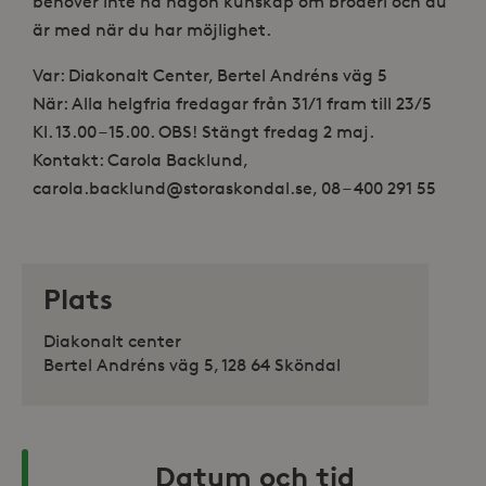
behöver inte ha någon kunskap om broderi och du
är med när du har möjlighet.
Var: Diakonalt Center, Bertel Andréns väg 5
När: Alla helgfria fredagar från 31/1 fram till 23/5
Kl. 13.00 – 15.00. OBS! Stängt fredag 2 maj.
Kontakt: Carola Backlund,
carola.backlund@storaskondal.se, 08 – 400 291 55
Plats
Diakonalt center
Bertel Andréns väg 5, 128 64 Sköndal
Datum och tid