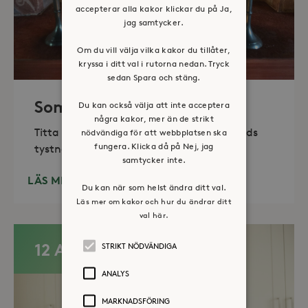
accepterar alla kakor klickar du på Ja,
jag samtycker.
Om du vill välja vilka kakor du tillåter,
kryssa i ditt val i rutorna nedan. Tryck
sedan Spara och stäng.
Sommaröppet kapell
Du kan också välja att inte acceptera
några kakor, mer än de strikt
Titta in, tänd ett ljus, sitt ned för en stunds
nödvändiga för att webbplatsen ska
fungera. Klicka då på Nej, jag
tystnad. Det erbjuds också enkelt fika
samtycker inte.
LÄS MER
Du kan när som helst ändra ditt val.
Läs mer om kakor och hur du ändrar ditt
val här.
12 AUG
STRIKT NÖDVÄNDIGA
ANALYS
MARKNADSFÖRING