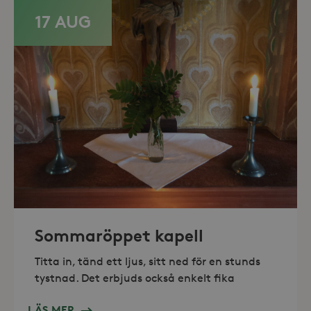
17 AUG
_hjAbsoluteSessionInProgress
30
Hotjar Ltd
minuter
.storaskondal.se
Sommaröppet kapell
Titta in, tänd ett ljus, sitt ned för en stunds
tystnad. Det erbjuds också enkelt fika
LÄS MER