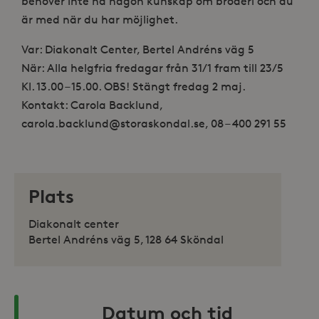
behöver inte ha någon kunskap om broderi och du
är med när du har möjlighet.
Var: Diakonalt Center, Bertel Andréns väg 5
När: Alla helgfria fredagar från 31/1 fram till 23/5
Kl. 13.00 – 15.00. OBS! Stängt fredag 2 maj.
Kontakt: Carola Backlund,
carola.backlund@storaskondal.se, 08 – 400 291 55
Plats
Diakonalt center
Bertel Andréns väg 5, 128 64 Sköndal
Datum och tid