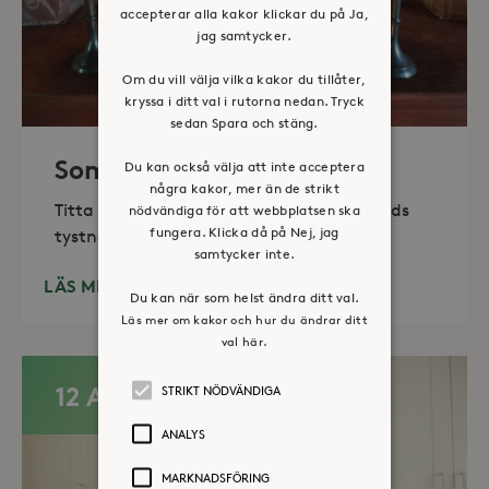
accepterar alla kakor klickar du på Ja,
jag samtycker.
Om du vill välja vilka kakor du tillåter,
kryssa i ditt val i rutorna nedan. Tryck
sedan Spara och stäng.
Sommaröppet kapell
Du kan också välja att inte acceptera
några kakor, mer än de strikt
Titta in, tänd ett ljus, sitt ned för en stunds
nödvändiga för att webbplatsen ska
fungera. Klicka då på Nej, jag
tystnad. Det erbjuds också enkelt fika
samtycker inte.
LÄS MER
Du kan när som helst ändra ditt val.
Läs mer om kakor och hur du ändrar ditt
val här.
12 AUG
STRIKT NÖDVÄNDIGA
ANALYS
MARKNADSFÖRING