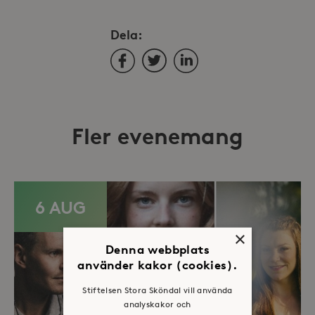
Dela:
Facebook
Twitter
LinkedIn
Fler evenemang
6 AUG
×
Denna webbplats
använder kakor (cookies).
Stiftelsen Stora Sköndal vill använda
analyskakor och