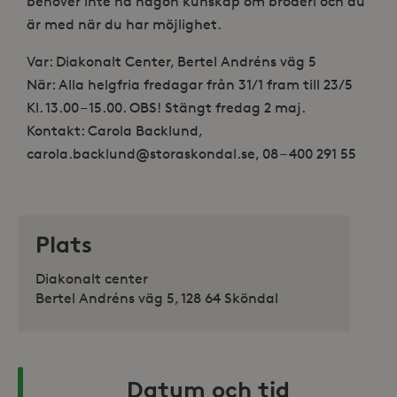
behöver inte ha någon kunskap om broderi och du
är med när du har möjlighet.
Var: Diakonalt Center, Bertel Andréns väg 5
När: Alla helgfria fredagar från 31/1 fram till 23/5
Kl. 13.00 – 15.00. OBS! Stängt fredag 2 maj.
Kontakt: Carola Backlund,
carola.backlund@storaskondal.se, 08 – 400 291 55
Plats
Diakonalt center
Bertel Andréns väg 5, 128 64 Sköndal
Datum och tid