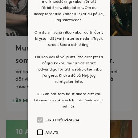
marknadsföringskakor för att
förbättra webbplatsen. Om du
accepterar alla kakor klickar du på Ja,
jag samtycker.
Om du vill välja vilka kakor du tillåter,
kryssa i ditt val i rutorna nedan. Tryck
sedan Spara och stäng.
Musik i sommarkväll – O
Du kan också välja att inte acceptera
sommartid så skön och kär.
några kakor, mer än de strikt
nödvändiga för att webbplatsen ska
Välkommen till vackra Stora Sköndals kapell
fungera. Klicka då på Nej, jag
där vi varannan torsdag kl 19.00 bjuder på
samtycker inte.
musikunderhållning fem
Du kan när som helst ändra ditt val.
LÄS MER
Läs mer om kakor och hur du ändrar ditt
val här.
STRIKT NÖDVÄNDIGA
10 AUG
ANALYS