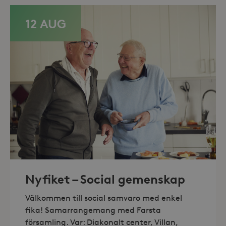
_hjFirstSeen
30
Hotjar Ltd
minuter
.storaskondal.se
12 AUG
_hjAbsoluteSessionInProgress
30
Hotjar Ltd
minuter
.storaskondal.se
Nyfiket – Social gemenskap
Välkommen till social samvaro med enkel
fika! Samarrangemang med Farsta
församling. Var: Diakonalt center, Villan,