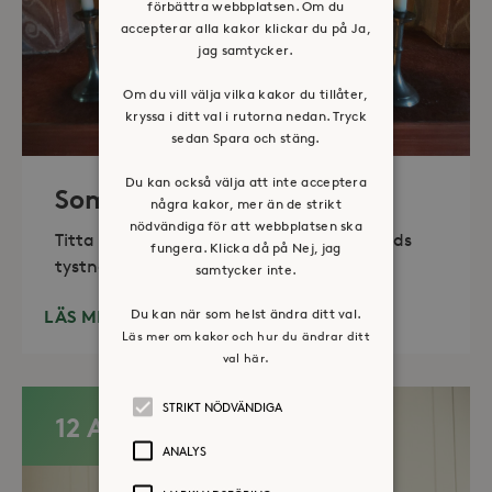
förbättra webbplatsen. Om du
accepterar alla kakor klickar du på Ja,
jag samtycker.
Om du vill välja vilka kakor du tillåter,
kryssa i ditt val i rutorna nedan. Tryck
sedan Spara och stäng.
Du kan också välja att inte acceptera
Sommaröppet kapell
några kakor, mer än de strikt
nödvändiga för att webbplatsen ska
Titta in, tänd ett ljus, sitt ned för en stunds
fungera. Klicka då på Nej, jag
tystnad. Det erbjuds också enkelt fika
samtycker inte.
Du kan när som helst ändra ditt val.
LÄS MER
Läs mer om kakor och hur du ändrar ditt
val här.
STRIKT NÖDVÄNDIGA
12 AUG
ANALYS