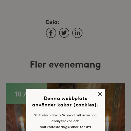
Dela:
Facebook
Twitter
LinkedIn
Fler evenemang
×
10 AUG
Denna webbplats
använder kakor (cookies).
Stiftelsen Stora Sköndal vill använda
analyskakor och
marknadsföringskakor för att