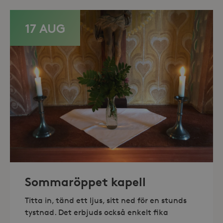
minuter
.storaskondal.se
17 AUG
_hjAbsoluteSessionInProgress
30
Hotjar Ltd
minuter
.storaskondal.se
Sommaröppet kapell
Titta in, tänd ett ljus, sitt ned för en stunds
tystnad. Det erbjuds också enkelt fika