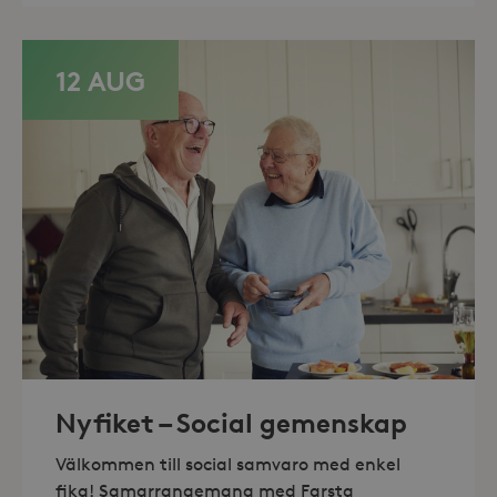
_hjFirstSeen
30
Hotjar Ltd
minuter
.storaskondal.se
12 AUG
_hjAbsoluteSessionInProgress
30
Hotjar Ltd
minuter
.storaskondal.se
Nyfiket – Social gemenskap
Välkommen till social samvaro med enkel
fika! Samarrangemang med Farsta