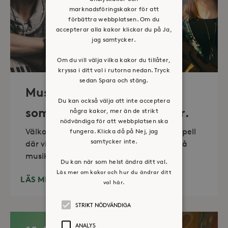
marknadsföringskakor för att
förbättra webbplatsen. Om du
accepterar alla kakor klickar du på Ja,
jag samtycker.
Om du vill välja vilka kakor du tillåter,
kryssa i ditt val i rutorna nedan. Tryck
sedan Spara och stäng.
Musik i sommarkväll – O
Du kan också välja att inte acceptera
sommartid så skön och kär.
några kakor, mer än de strikt
nödvändiga för att webbplatsen ska
Välkommen till vackra Stora Sköndals kapell
fungera. Klicka då på Nej, jag
samtycker inte.
där vi varannan torsdag kl 19.00 bjuder på
musikunderhållning fem
Du kan när som helst ändra ditt val.
Läs mer om kakor och hur du ändrar ditt
LÄS MER
val här.
STRIKT NÖDVÄNDIGA
ANALYS