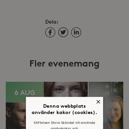
Dela:
Facebook
Twitter
LinkedIn
Fler evenemang
6 AUG
×
Denna webbplats
använder kakor (cookies).
Stiftelsen Stora Sköndal vill använda
analyskakor och