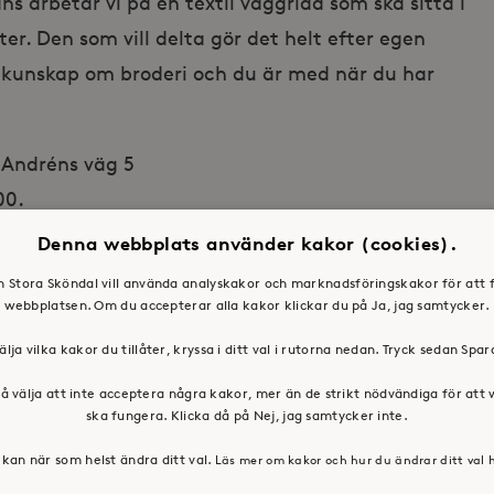
ns arbetar vi på en textil väggridå som ska sitta i
. Den som vill delta gör det helt efter egen
 kunskap om broderi och du är med när du har
l Andréns väg 5
.00.
acklund@storaskondal.se, 08 – 400 291 55
Denna webbplats använder kakor (cookies).
en Stora Sköndal vill använda analyskakor och marknadsföringskakor för att 
webbplatsen. Om du accepterar alla kakor klickar du på Ja, jag samtycker.
älja vilka kakor du tillåter, kryssa i ditt val i rutorna nedan. Tryck sedan Spa
å välja att inte acceptera några kakor, mer än de strikt nödvändiga för att
ska fungera. Klicka då på Nej, jag samtycker inte.
kan när som helst ändra ditt val.
Läs mer om kakor och hur du ändrar ditt val 