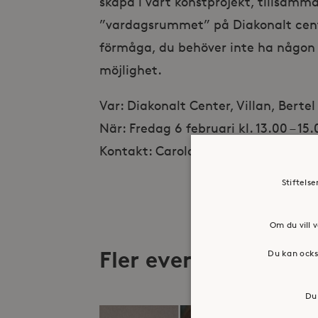
skapa i vårt konstprojekt, tillsamma
”vardagsrummet” på Diakonalt center
förmåga, du behöver inte ha någon
möjlighet.
Var: Diakonalt Center, Villan, Berte
När: Fredag 6 februari kl. 13.00 – 15
Kontakt: Carola Backlund, carola.b
Stiftels
Om du vill v
Fler evenemang
Du kan ocks
Du 