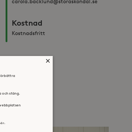
carola.backlund@storaskondal.se 
Kostnad
Kostnadsfritt 
×
Dela:
Facebook
Twitter
LinkedIn
förbättra
ra och stäng.
 webbplatsen
här.