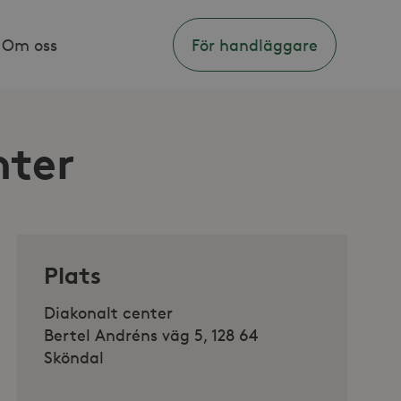
Om oss
För handläggare
nter
Plats
Diakonalt center
Bertel Andréns väg 5, 128 64
Sköndal