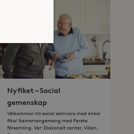
atsen kan inte användas
Nyfiket – Social
jan av användarens resa för
identifierbar information.
gemenskap
jan av användarens resa för
identifierbar information.
Välkommen till social samvaro med enkel
fika! Samarrangemang med Farsta
församling. Var: Diakonalt center, Villan,