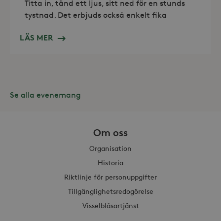
Titta in, tänd ett ljus, sitt ned för en stunds
tystnad. Det erbjuds också enkelt fika
LÄS MER
Leverantör /
Namn
Domän
_gid
Google LLC
Leverantör /
Namn
Utgång
Beskr
.storaskondal.se
Domän
_fbp
3
Använ
Meta Platform
Se alla evenemang
månader
för at
Inc.
serie
.storaskondal.se
såsom
_gat_UA-19166681-1
.storaskondal.se
från
s
tredj
Om oss
_gcl_au
3
Denna
Google LLC
månader
av Do
.storaskondal.se
Organisation
utför
hur s
Historia
anvä
webbp
Riktlinje för personuppgifter
event
sluta
Tillgänglighetsredogörelse
ha se
besö
Visselblåsartjänst
webbp
_hjIncludedInSessionSample_868654
.storaskondal.se
YSC
Session
Denna
Google LLC