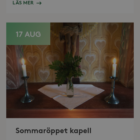
LÄS MER
_hjFirstSeen
30
Hotjar Ltd
minuter
.storaskondal.se
17 AUG
_hjAbsoluteSessionInProgress
30
Hotjar Ltd
minuter
.storaskondal.se
Sommaröppet kapell