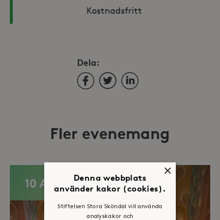
Kostnadsfritt 
Dela:
Facebook
Twitter
LinkedIn
Fler evenemang
×
Denna webbplats
10 AUG
använder kakor (cookies).
Stiftelsen Stora Sköndal vill använda
analyskakor och