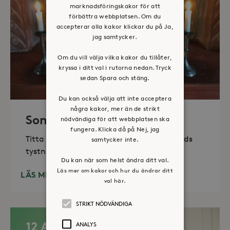
marknadsföringskakor för att
förbättra webbplatsen. Om du
accepterar alla kakor klickar du på Ja,
jag samtycker.
Om du vill välja vilka kakor du tillåter,
kryssa i ditt val i rutorna nedan. Tryck
sedan Spara och stäng.
Du kan också välja att inte acceptera
några kakor, mer än de strikt
Sommaröppet kapell
nödvändiga för att webbplatsen ska
fungera. Klicka då på Nej, jag
Titta in, tänd ett ljus, sitt ned för en stunds
samtycker inte.
tystnad. Det erbjuds också enkelt fika
Du kan när som helst ändra ditt val.
Läs mer om kakor och hur du ändrar ditt
LÄS MER
val här.
STRIKT NÖDVÄNDIGA
12 AUG
ANALYS