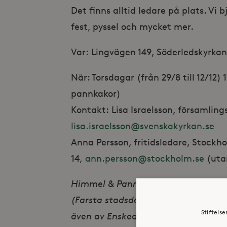
Det finns alltid ledare på plats. Vi b
fest, pyssel och mycket mer.
Var: Lingvägen 149, Söderledskyrka
När: Torsdagar (från 29/8 till 12/12
pannkakor)
Kontakt: Lisa Israelsson, församlin
lisa.israelsson@svenskakyrkan.se
Anna Persson, fritidsledare, Stockh
14,
ann.persson@stockholm.se
(utan
Himmel & Pannkaka är ett samarran
(Farsta stadsdelsförvaltning) och S
Stiftels
även av Enskede-Årsta-Vantörs stad