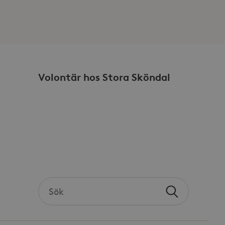
cs för att bevara
ogle Universal Analytics -
es mer vanliga
att särskilja unika
pmässigt genererat
r i varje sidförfrågan på
na besökar-, session- och
rterna.
Volontär hos Stora Sköndal
sdata.
Search
Sök
the
site