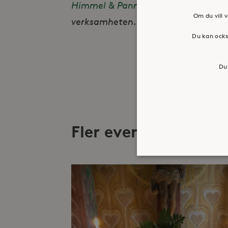
Himmel & Pannkaka (Hökarängen)
Om du vill v
verksamheten. Följ oss på Instag
Du kan ocks
Du 
Fler evenemang
Strikt nödvändiga kakor ti
ordentligt utan strikt nödv
Namn