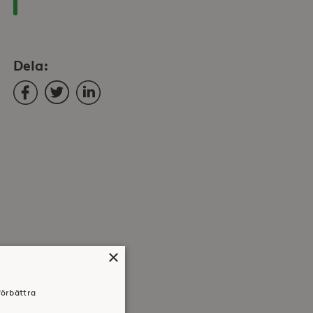
Dela:
Facebook
Twitter
LinkedIn
×
förbättra