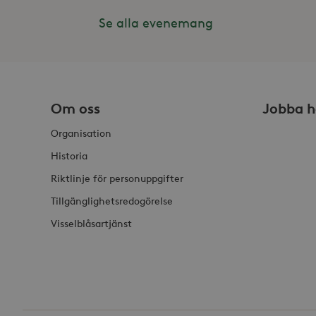
_ga_HDQ96Q7XBS
Se alla evenemang
_ga
Om oss
Jobba h
_hjSessionUser_868654
Organisation
Historia
Riktlinje för personuppgifter
Tillgänglighetsredogörelse
Visselblåsartjänst