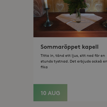
_hjFirstSeen
_hjAbsoluteSessionInProgr
Lev
Namn
Namn
Do
Sommaröppet kapell
_gid
_fbp
Met
Inc
Titta in, tänd ett ljus, sitt ned för en
.st
stunds tystnad. Det erbjuds också e
_gat_UA-19166681-1
_gcl_au
Goo
fika
.st
YSC
Goo
.y
_hjIncludedInSessionSam
VISITOR_INFO1_LIVE
Goo
.y
10 AUG
LÄS MER
_hjSession_868654