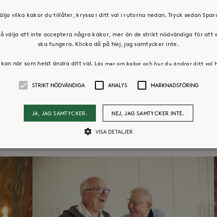
där vi uppdaterar om allt möjligt som rör
älja vilka kakor du tillåter, kryssa i ditt val i rutorna nedan. Tryck sedan Spa
ram: himmelochpannkaka_hokarangen
å välja att inte acceptera några kakor, mer än de strikt nödvändiga för att
ska fungera. Klicka då på Nej, jag samtycker inte.
kan när som helst ändra ditt val.
Läs mer om kakor och hur du ändrar ditt val 
STRIKT NÖDVÄNDIGA
ANALYS
MARKNADSFÖRING
JA, JAG SAMTYCKER.
NEJ, JAG SAMTYCKER INTE.
VISA DETALJER
Strikt nödvändiga
Analys
Marknadsföring
llåter kärnwebbplatsfunktioner som användarinloggning och kontohantering. Webbpl
ändiga cookies.
Leverantör /
Utgång
Beskrivning
Domän