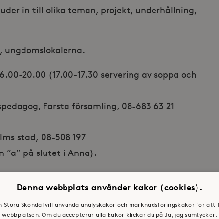
juder in till olika teman, projekt, underhållning,
n, ungdomslokalerna.
) 16.00-20.00 (17.00-17.30 servering av soppa och
gspedagog, Farsta församling, 08-683 63 21
olms stad, 08-508 197
 ”a” på slutet i Anna).
gemang mellan Svenska kyrkan, Farsta fritid
Denna webbplats använder kakor (cookies).
tiftelsen Stora Sköndal. Verksamheten stöttas
en Stora Sköndal vill använda analyskakor och marknadsföringskakor för att 
sdelsförvaltning. Besök gärna vår
facebookgrupp
webbplatsen. Om du accepterar alla kakor klickar du på Ja, jag samtycker.