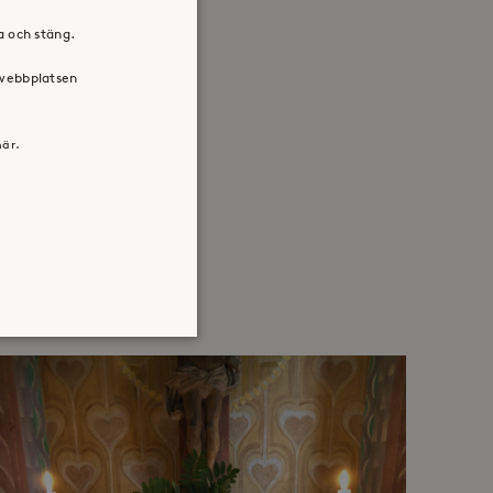
ra och stäng.
 webbplatsen
här.
atsen kan inte användas