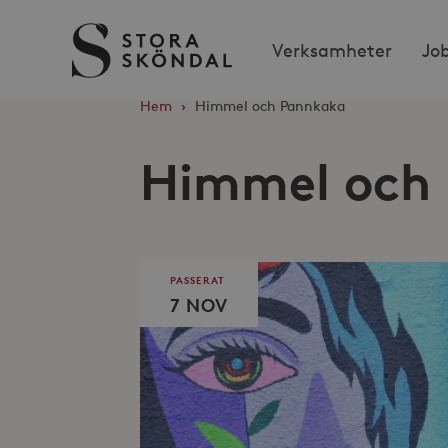
Stora
Verksamheter
Jo
Sköndal
Hem
›
Himmel och Pannkaka
Himmel och
PASSERAT
7 NOV