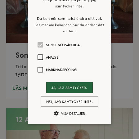
samtycker inte.
Du kan när som helst ändra ditt val.
Läs mer om kakor och hur du ändrar ditt
val här.
STRIKT NÖDVÄNDIGA
Sommaröppet kapell
ANALYS
Titta in, tänd ett ljus, sitt ned för en stunds
MARKNADSFÖRING
tystnad. Det erbjuds också enkelt fika
LÄS MER
JA, JAG SAMTYCKER.
NEJ, JAG SAMTYCKER INTE.
VISA DETALJER
12 AUG
Strikt nödvändiga
Analys