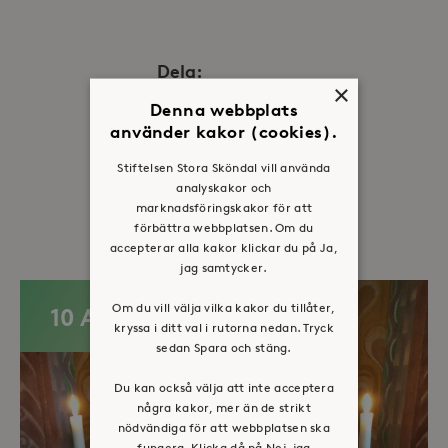
Dela:
×
Facebook
Twitter
LinkedIn
Denna webbplats
använder kakor (cookies).
Stiftelsen Stora Sköndal vill använda
analyskakor och
Fler evenemang
marknadsföringskakor för att
förbättra webbplatsen. Om du
accepterar alla kakor klickar du på Ja,
jag samtycker.
Om du vill välja vilka kakor du tillåter,
10 AUG
kryssa i ditt val i rutorna nedan. Tryck
sedan Spara och stäng.
Du kan också välja att inte acceptera
några kakor, mer än de strikt
nödvändiga för att webbplatsen ska
fungera. Klicka då på Nej, jag