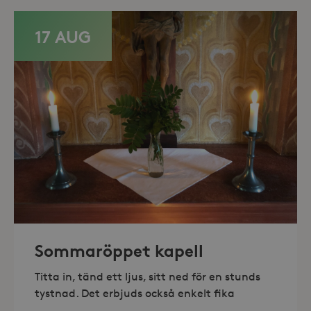
17 AUG
Leverantör /
Namn
Domän
_gid
Google LLC
Leverantör /
Namn
Utgång
Beskr
.storaskondal.se
Domän
Sommaröppet kapell
_fbp
3
Använ
Meta Platform
månader
för at
Inc.
Titta in, tänd ett ljus, sitt ned för en stunds
serie
.storaskondal.se
såsom
tystnad. Det erbjuds också enkelt fika
_gat_UA-19166681-1
.storaskondal.se
från
s
tredj