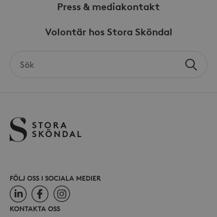
Press & mediakontakt
Volontär hos Stora Sköndal
_hjSessionUser_868654
.storaskondal.se
Search
Sök
the
site
FÖLJ OSS I SOCIALA MEDIER
LinkedIn
Facebook
Instagram
KONTAKTA OSS