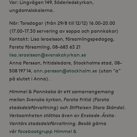
Var: Lingvägen 149, Söderledskyrkan,
ungdomslokalerna.
När: Torsdagar (från 29/8 till 12/12) 16.00-20.00
(17.00-17.30 servering av soppa och pannkakor)
Kontakt: Lisa Israelsson, församlingspedagog,
Farsta församling, 08-683 63 21
lisa.israelsson@svenskakyrkan.se
Anna Persson, fritidsledare, Stockholms stad, 08-
508 197 14,
ann.persson@stockholm.se
(utan ”a”
på slutet i Anna).
Himmel & Pannkaka är ett samarrangemang
mellan Svenska kyrkan, Farsta fritid (Farsta
stadsdelsförvaltning) och Stiftelsen Stora Sköndal.
Verksamheten stöttas även av Enskede-Årsta-
Vantörs stadsdelsförvaltning. Besök gärna
vår
facebookgrupp Himmel &