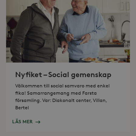
Marknadsföring
Strikt nödvändiga kakor tillåter
kärnwebbplatsfunktioner som
användarinloggning och
kontohantering. Webbplatsen kan inte
användas ordentligt utan strikt
nödvändiga cookies.
Leverantör /
Namn
Utgång
Domän
_hjFirstSeen
30
Hotjar Ltd
minuter
.storaskondal.se
Nyfiket – Social gemenskap
Välkommen till social samvaro med enkel
fika! Samarrangemang med Farsta
församling. Var: Diakonalt center, Villan,
Bertel
LÄS MER
_hjAbsoluteSessionInProgress
30
Hotjar Ltd
minuter
.storaskondal.se