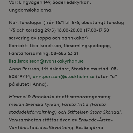
Var: Lingvägen 149, Söderledskyrkan,
ungdomslokalerna.
När: Torsdagar (från 16/1 till 5/6, obs stängt torsdag
1/5 och torsdag 29/5) 16.00-20.00 (17.00-17.30
servering av soppa och pannkakor)
Kontakt: Lisa Israelsson, församlingspedagog,
Farsta församling, 08-683 63 21
lisa.israelsson@svenskakyrkan.se
Anna Persson, fritidsledare, Stockholms stad, 08-
508 197 14,
ann.persson@stockholm.se
(utan ”a”
på slutet i Anna).
Himmel & Pannkaka är ett samarrangemang
mellan Svenska kyrkan, Farsta fritid (Farsta
stadsdelsförvaltning) och Stiftelsen Stora Sköndal.
Verksamheten stöttas även av Enskede-Årsta-
Vantörs stadsdelsförvaltning. Besök gärna