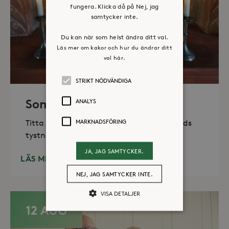
fungera. Klicka då på Nej, jag
samtycker inte.
Du kan när som helst ändra ditt val.
Läs mer om kakor och hur du ändrar ditt
val här.
STRIKT NÖDVÄNDIGA
Sommaröppet kapell
ANALYS
MARKNADSFÖRING
Titta in, tänd ett ljus, sitt ned för en stunds
tystnad. Det erbjuds också enkelt fika
JA, JAG SAMTYCKER.
LÄS MER
NEJ, JAG SAMTYCKER INTE.
VISA DETALJER
12 AUG