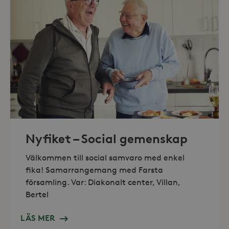
Strikt nödvändiga
Analys
Marknadsföring
Strikt nödvändiga kakor tillåter
kärnwebbplatsfunktioner som
användarinloggning och
kontohantering. Webbplatsen kan inte
användas ordentligt utan strikt
nödvändiga cookies.
Leverantör /
Namn
Utgång
Domän
_hjFirstSeen
30
Hotjar Ltd
minuter
.storaskondal.se
Nyfiket – Social gemenskap
Välkommen till social samvaro med enkel
fika! Samarrangemang med Farsta
församling. Var: Diakonalt center, Villan,
Bertel
LÄS MER
_hjAbsoluteSessionInProgress
30
Hotjar Ltd