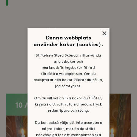
Dela:
×
Denna webbplats
Facebook
Twitter
LinkedIn
använder kakor (cookies).
Stiftelsen Stora Sköndal vill använda
analyskakor och
marknadsföringskakor för att
Fler evenemang
förbättra webbplatsen. Om du
accepterar alla kakor klickar du på Ja,
jag samtycker.
Om du vill välja vilka kakor du tillåter,
10 AUG
kryssa i ditt val i rutorna nedan. Tryck
sedan Spara och stäng.
Du kan också välja att inte acceptera
några kakor, mer än de strikt
nödvändiga för att webbplatsen ska