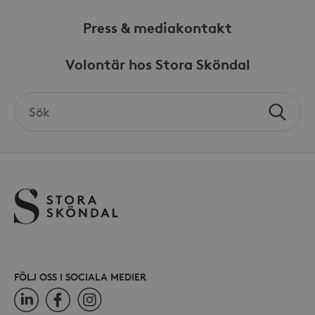
Press & mediakontakt
Volontär hos Stora Sköndal
_hjSessionUser_868654
.storaskondal.se
Search
Sök
the
site
FÖLJ OSS I SOCIALA MEDIER
LinkedIn
Facebook
Instagram