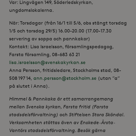
Var: Lingvägen 149, Söderledskyrkan,
ungdomslokalerna.
När: Torsdagar (från 16/1 till 5/6, obs stängt torsdag
1/5 och torsdag 29/5) 16.00-20.00 (17.00-17.30
servering av soppa och pannkakor)
Kontakt: Lisa Israelsson, församlingspedagog,
Farsta församling, 08-683 63 21
lisa.israelsson@svenskakyrkan.se
Anna Persson, fritidsledare, Stockholms stad, 08-
508 197 14,
ann.persson@stockholm.se
(utan ”a”
på slutet i Anna).
Himmel & Pannkaka är ett samarrangemang
mellan Svenska kyrkan, Farsta fritid (Farsta
stadsdelsförvaltning) och Stiftelsen Stora Sköndal.
Verksamheten stöttas även av Enskede-Årsta-
Vantörs stadsdelsförvaltning. Besök gärna