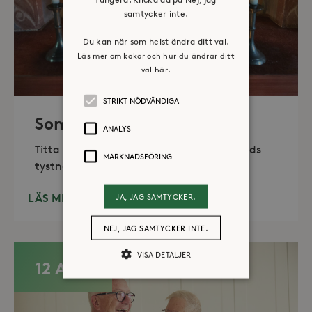
samtycker inte.
Du kan när som helst ändra ditt val.
Läs mer om kakor och hur du ändrar ditt
val här.
STRIKT NÖDVÄNDIGA
Sommaröppet kapell
ANALYS
Titta in, tänd ett ljus, sitt ned för en stunds
MARKNADSFÖRING
tystnad. Det erbjuds också enkelt fika
LÄS MER
JA, JAG SAMTYCKER.
NEJ, JAG SAMTYCKER INTE.
VISA DETALJER
12 AUG
Strikt nödvändiga
Analys