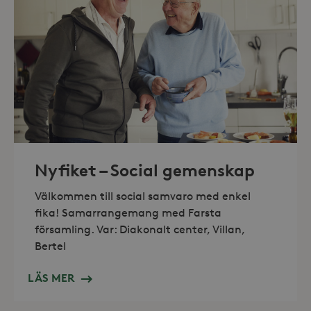
Marknadsföring
Strikt nödvändiga kakor tillåter
kärnwebbplatsfunktioner som
användarinloggning och
kontohantering. Webbplatsen kan inte
användas ordentligt utan strikt
nödvändiga cookies.
Leverantör /
Namn
Utgång
Domän
_hjFirstSeen
30
Hotjar Ltd
minuter
.storaskondal.se
Nyfiket – Social gemenskap
Välkommen till social samvaro med enkel
fika! Samarrangemang med Farsta
församling. Var: Diakonalt center, Villan,
Bertel
LÄS MER
_hjAbsoluteSessionInProgress
30
Hotjar Ltd
minuter
.storaskondal.se