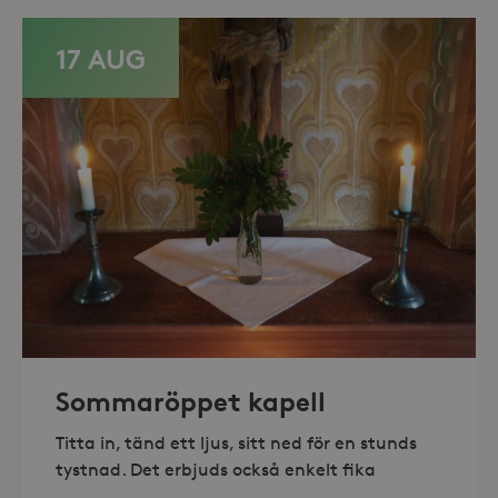
17 AUG
Leverantör /
Namn
Domän
_gid
Google LLC
Leverantör /
Namn
Utgång
Beskr
.storaskondal.se
Domän
Sommaröppet kapell
_fbp
3
Använ
Meta Platform
månader
för at
Inc.
Titta in, tänd ett ljus, sitt ned för en stunds
serie
.storaskondal.se
såsom
tystnad. Det erbjuds också enkelt fika
_gat_UA-19166681-1
.storaskondal.se
från
s
tredj