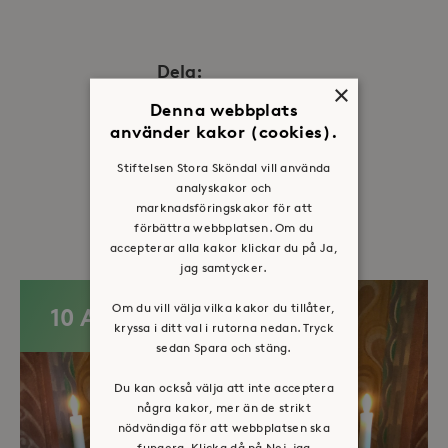
Dela:
×
Facebook
Twitter
LinkedIn
Denna webbplats
använder kakor (cookies).
Stiftelsen Stora Sköndal vill använda
analyskakor och
Fler evenemang
marknadsföringskakor för att
förbättra webbplatsen. Om du
accepterar alla kakor klickar du på Ja,
jag samtycker.
Om du vill välja vilka kakor du tillåter,
10 AUG
kryssa i ditt val i rutorna nedan. Tryck
sedan Spara och stäng.
Du kan också välja att inte acceptera
några kakor, mer än de strikt
nödvändiga för att webbplatsen ska
fungera. Klicka då på Nej, jag