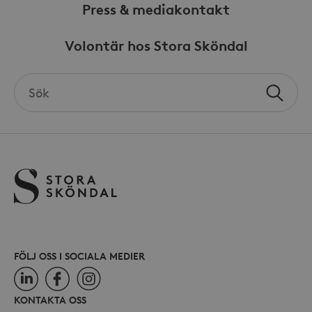
Press & mediakontakt
Volontär hos Stora Sköndal
_hjSessionUser_868654
.storaskondal.se
Search
Sök
the
site
FÖLJ OSS I SOCIALA MEDIER
LinkedIn
Facebook
Instagram
KONTAKTA OSS