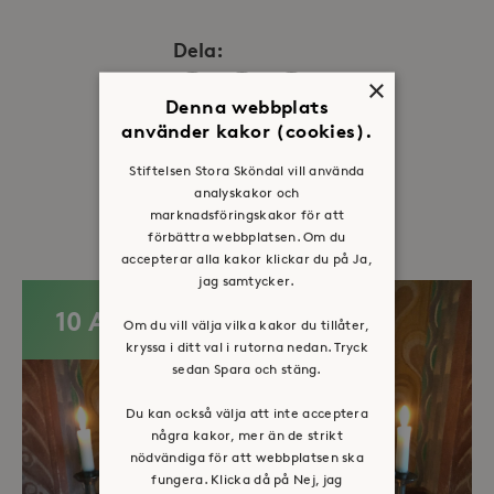
Dela:
×
Facebook
Twitter
LinkedIn
Denna webbplats
använder kakor (cookies).
Stiftelsen Stora Sköndal vill använda
analyskakor och
Fler evenemang
marknadsföringskakor för att
förbättra webbplatsen. Om du
accepterar alla kakor klickar du på Ja,
jag samtycker.
10 AUG
Om du vill välja vilka kakor du tillåter,
kryssa i ditt val i rutorna nedan. Tryck
sedan Spara och stäng.
Du kan också välja att inte acceptera
några kakor, mer än de strikt
nödvändiga för att webbplatsen ska
fungera. Klicka då på Nej, jag