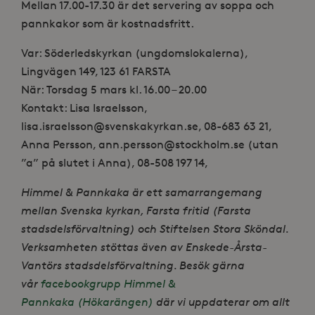
Mellan 17.00-17.30 är det servering av soppa och
pannkakor som är kostnadsfritt.
Var: Söderledskyrkan (ungdomslokalerna),
Lingvägen 149, 123 61 FARSTA
När: Torsdag 5 mars kl. 16.00 – 20.00
Kontakt: Lisa Israelsson,
lisa.israelsson@svenskakyrkan.se, 08-683 63 21,
Anna Persson, ann.persson@stockholm.se (utan
”a” på slutet i Anna), 08-508 197 14,
Himmel & Pannkaka är ett samarrangemang
mellan Svenska kyrkan, Farsta fritid (Farsta
stadsdelsförvaltning) och Stiftelsen Stora Sköndal.
Verksamheten stöttas även av Enskede-Årsta-
Vantörs stadsdelsförvaltning. Besök gärna
vår
facebookgrupp Himmel &
Pannkaka (Hökarängen)
där vi uppdaterar om allt