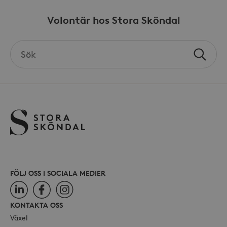
Volontär hos Stora Sköndal
Search
_hjSessionUser_868654
.storaskondal.se
Sök
the
site
FÖLJ OSS I SOCIALA MEDIER
LinkedIn
Facebook
Instagram
KONTAKTA OSS
Växel