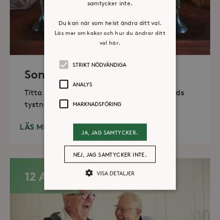
samtycker inte.
Du kan när som helst ändra ditt val.
Läs mer om kakor och hur du ändrar ditt
val här.
STRIKT NÖDVÄNDIGA
Sommaröppet kapell
ANALYS
Titta in, tänd ett ljus, sitt ned för en stunds
tystnad. Det erbjuds också enkelt fika
MARKNADSFÖRING
LÄS MER
JA, JAG SAMTYCKER.
NEJ, JAG SAMTYCKER INTE.
12 AUG
VISA DETALJER
Strikt nödvändiga
Analys