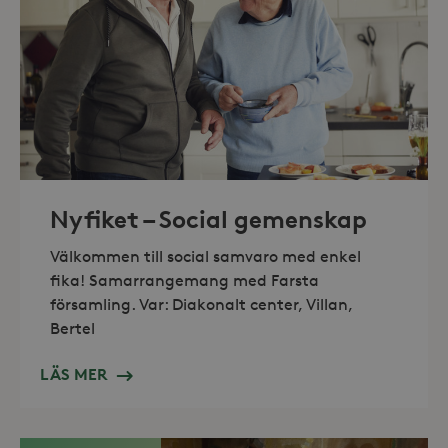
Marknadsföring
Strikt nödvändiga kakor tillåter
kärnwebbplatsfunktioner som
användarinloggning och
kontohantering. Webbplatsen kan inte
användas ordentligt utan strikt
nödvändiga cookies.
Leverantör /
Namn
Utgång
Domän
_hjFirstSeen
30
Hotjar Ltd
Nyfiket – Social gemenskap
minuter
.storaskondal.se
Välkommen till social samvaro med enkel
fika! Samarrangemang med Farsta
församling. Var: Diakonalt center, Villan,
Bertel
LÄS MER
_hjAbsoluteSessionInProgress
30
Hotjar Ltd
minuter
.storaskondal.se