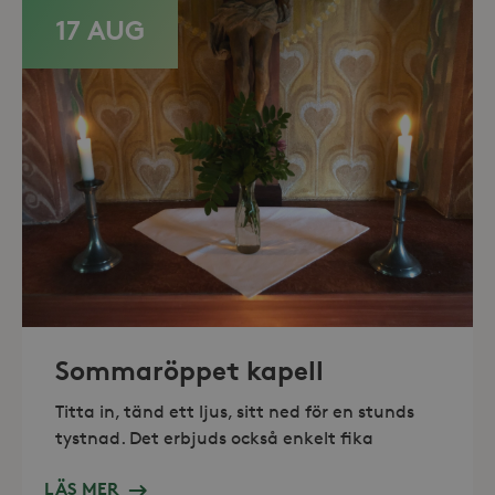
17 AUG
Leverantör /
Namn
Domän
_gid
Google LLC
Leverantör /
Namn
Utgång
Beskr
.storaskondal.se
Sommaröppet kapell
Domän
_fbp
3
Använ
Meta Platform
Titta in, tänd ett ljus, sitt ned för en stunds
månader
för at
Inc.
serie
.storaskondal.se
tystnad. Det erbjuds också enkelt fika
såsom
_gat_UA-19166681-1
.storaskondal.se
från
s
tredj
LÄS MER