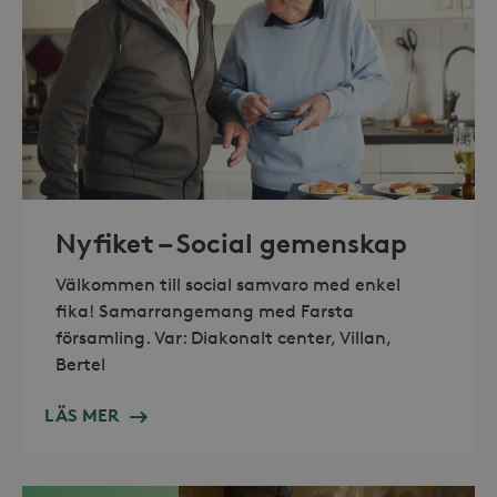
Marknadsföring
Strikt nödvändiga kakor tillåter
kärnwebbplatsfunktioner som
användarinloggning och
kontohantering. Webbplatsen kan inte
användas ordentligt utan strikt
nödvändiga cookies.
Leverantör /
Namn
Utgång
Domän
_hjFirstSeen
30
Hotjar Ltd
Nyfiket – Social gemenskap
minuter
.storaskondal.se
Välkommen till social samvaro med enkel
fika! Samarrangemang med Farsta
församling. Var: Diakonalt center, Villan,
Bertel
LÄS MER
_hjAbsoluteSessionInProgress
30
Hotjar Ltd
minuter
.storaskondal.se