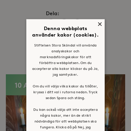
Dela:
×
Facebook
Twitter
LinkedIn
Denna webbplats
använder kakor (cookies).
Stiftelsen Stora Sköndal vill använda
analyskakor och
Fler evenemang
marknadsföringskakor för att
förbättra webbplatsen. Om du
accepterar alla kakor klickar du på Ja,
jag samtycker.
10 AUG
Om du vill välja vilka kakor du tillåter,
kryssa i ditt val i rutorna nedan. Tryck
sedan Spara och stäng.
Du kan också välja att inte acceptera
några kakor, mer än de strikt
nödvändiga för att webbplatsen ska
fungera. Klicka då på Nej, jag