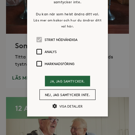
samtycker inte.
Du kan när som helst ändra ditt val.
Läs mer om kakor och hur du ändrar ditt
val här.
STRIKT NÖDVÄNDIGA
Sommaröppet kapell
ANALYS
Titta in, tänd ett ljus, sitt ned för en stunds
tystnad. Det erbjuds också enkelt fika
MARKNADSFÖRING
LÄS MER
JA, JAG SAMTYCKER.
NEJ, JAG SAMTYCKER INTE.
12 AUG
VISA DETALJER
Strikt nödvändiga
Analys