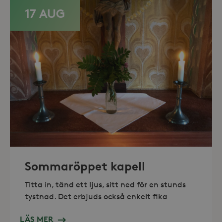
17 AUG
Leverantör /
Namn
Domän
_gid
Google LLC
Leverantör /
Namn
Utgång
Beskr
.storaskondal.se
Sommaröppet kapell
Domän
_fbp
3
Använ
Meta Platform
Titta in, tänd ett ljus, sitt ned för en stunds
månader
för at
Inc.
serie
.storaskondal.se
tystnad. Det erbjuds också enkelt fika
såsom
_gat_UA-19166681-1
.storaskondal.se
från
s
tredj
LÄS MER