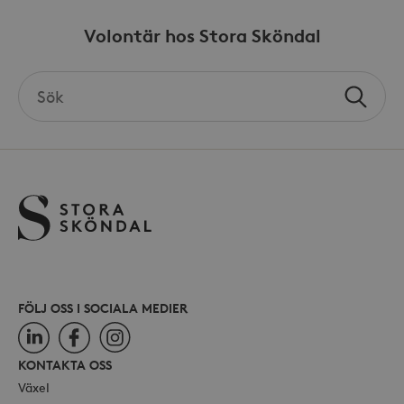
Volontär hos Stora Sköndal
Search
_hjSessionUser_868654
.storaskondal.se
Sök
the
site
FÖLJ OSS I SOCIALA MEDIER
LinkedIn
Facebook
Instagram
KONTAKTA OSS
Växel