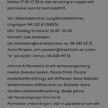
Mellan 17.00-17.30 är det servering av soppa och
pannkakor som är kostnadsfritt.
Var: Söderledskyrkan (ungdomslokalerna),
Lingvägen 149, 123 61 FARSTA
När: Torsdag 12 mars kl. 16.00 – 20.00
Kontakt: Lisa Israelsson,
lisa.israelsson@svenskakyrkan.se, 08-683 63 21,
Anna Persson, ann.persson@stockholm.se (utan
”a” på slutet i Anna), 08-508 197 14,
Himmel & Pannkaka är ett samarrangemang
mellan Svenska kyrkan, Farsta fritid (Farsta
stadsdelsförvaltning) och Stiftelsen Stora Sköndal.
Verksamheten stöttas även av Enskede-Årsta-
Vantörs stadsdelsförvaltning. Besök gärna
vår
facebookgrupp Himmel &
Pannkaka (Hökarängen)
där vi uppdaterar om allt