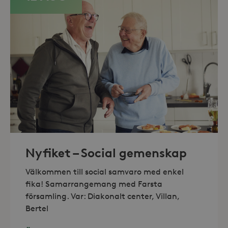
Leverantör /
Namn
Domän
Nyfiket – Social gemenskap
_gid
Google LLC
Leverantör /
Namn
Utgång
Beskr
.storaskondal.se
Välkommen till social samvaro med enkel
Domän
fika! Samarrangemang med Farsta
_fbp
3
Använ
Meta Platform
månader
för at
församling. Var: Diakonalt center, Villan,
Inc.
serie
.storaskondal.se
Bertel
såsom
_gat_UA-19166681-1
.storaskondal.se
från
s
tredj