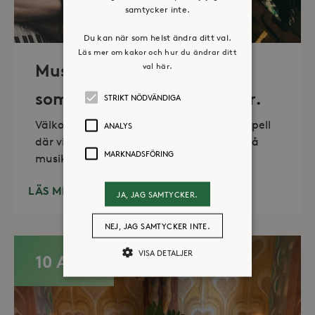
samtycker inte.
Du kan när som helst ändra ditt val.
Läs mer om kakor och hur du ändrar ditt
val här.
Musik i sommarkväll – O
sommartid så skön och kär.
STRIKT NÖDVÄNDIGA
Välkommen till vackra Stora Sköndals kapell
ANALYS
där vi varannan torsdag kl 19.00 bjuder på
MARKNADSFÖRING
musikunderhållning fem
LÄS MER
JA, JAG SAMTYCKER.
NEJ, JAG SAMTYCKER INTE.
VISA DETALJER
10 AUG
Strikt nödvändiga
Analys