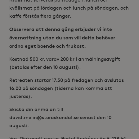
kvällsmat på lördagen och lunch på söndagen, och
kaffe förstås flera gånger.
Observera att denna gång erbjuder vi inte
övernattning utan du som vill delta behöver
ordna eget boende och frukost.
Kostnad 500 kr, varav 200 kr i anmälningsavgift
(betalas efter den 10 augusti).
Retreaten startar 17.30 på fredagen och avslutas
16.00 på söndagen (tiderna kan komma att
justeras).
Skicka din anmälan till
david.melin@storaskondal.se senast den 10
augusti.
Var: Diakonalt center, Bertel Andréns väg 5, 128 64