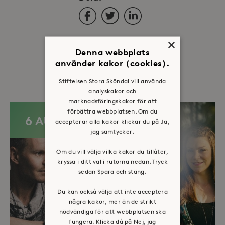
Facebook
Twitter
LinkedIn
×
Denna webbplats
använder kakor (cookies).
Fler evenemang
Stiftelsen Stora Sköndal vill använda
analyskakor och
marknadsföringskakor för att
förbättra webbplatsen. Om du
6 AUG
accepterar alla kakor klickar du på Ja,
jag samtycker.
Om du vill välja vilka kakor du tillåter,
kryssa i ditt val i rutorna nedan. Tryck
sedan Spara och stäng.
Du kan också välja att inte acceptera
några kakor, mer än de strikt
nödvändiga för att webbplatsen ska
fungera. Klicka då på Nej, jag