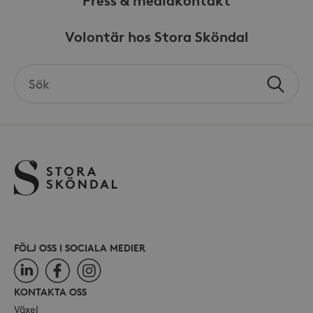
Press & mediakontakt
Volontär hos Stora Sköndal
_hjSessionUser_868654
.storaskondal.se
Search
Sök
the
site
FÖLJ OSS I SOCIALA MEDIER
LinkedIn
Facebook
Instagram
KONTAKTA OSS
Växel