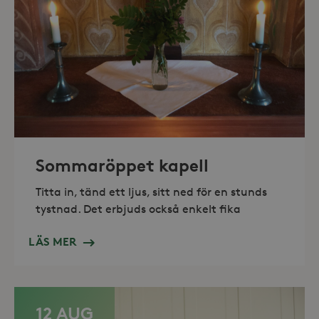
Marknadsföring
Strikt nödvändiga kakor tillåter
kärnwebbplatsfunktioner som
användarinloggning och
kontohantering. Webbplatsen kan inte
användas ordentligt utan strikt
nödvändiga cookies.
Leverantör /
Namn
Utgång
Domän
_hjFirstSeen
30
Hotjar Ltd
minuter
.storaskondal.se
Sommaröppet kapell
Titta in, tänd ett ljus, sitt ned för en stunds
tystnad. Det erbjuds också enkelt fika
LÄS MER
_hjAbsoluteSessionInProgress
30
Hotjar Ltd
minuter
.storaskondal.se
12 AUG