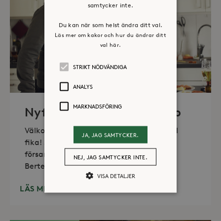
samtycker inte.
Du kan när som helst ändra ditt val.
Läs mer om kakor och hur du ändrar ditt
val här.
STRIKT NÖDVÄNDIGA
ANALYS
MARKNADSFÖRING
Nyfiket – Social gemenskap
Välkommen till social samvaro med enkel
JA, JAG SAMTYCKER.
fika! Samarrangemang med Farsta
församling. Var: Diakonalt center, Villan,
NEJ, JAG SAMTYCKER INTE.
Bertel
VISA DETALJER
LÄS MER
Strikt nödvändiga
Analys