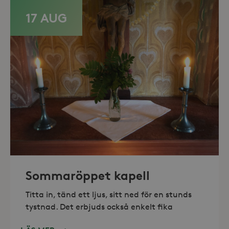
Marknadsföring
17 AUG
Strikt nödvändiga kakor tillåter
kärnwebbplatsfunktioner som
användarinloggning och
kontohantering. Webbplatsen kan inte
användas ordentligt utan strikt
nödvändiga cookies.
Leverantör /
Namn
Utgång
Domän
_hjFirstSeen
30
Hotjar Ltd
minuter
.storaskondal.se
Sommaröppet kapell
Titta in, tänd ett ljus, sitt ned för en stunds
tystnad. Det erbjuds också enkelt fika
_hjAbsoluteSessionInProgress
30
Hotjar Ltd
minuter
.storaskondal.se