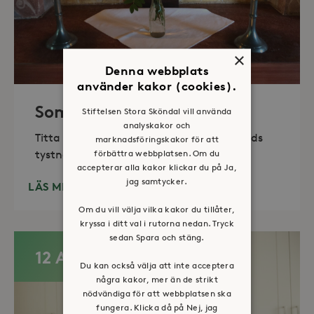
×
Denna webbplats
använder kakor (cookies).
Sommaröppet kapell
Stiftelsen Stora Sköndal vill använda
analyskakor och
Titta in, tänd ett ljus, sitt ned för en stunds
marknadsföringskakor för att
förbättra webbplatsen. Om du
tystnad. Det erbjuds också enkelt fika
accepterar alla kakor klickar du på Ja,
jag samtycker.
LÄS MER
Om du vill välja vilka kakor du tillåter,
kryssa i ditt val i rutorna nedan. Tryck
sedan Spara och stäng.
12 AUG
Du kan också välja att inte acceptera
några kakor, mer än de strikt
nödvändiga för att webbplatsen ska
fungera. Klicka då på Nej, jag