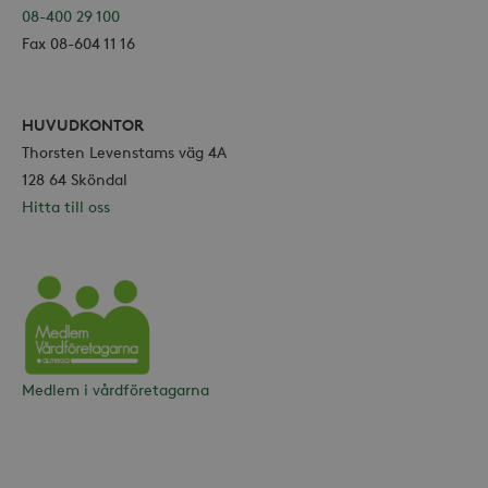
08-400 29 100
Fax 08-604 11 16
_hjSessionUser_868654
.storaskondal.se
HUVUDKONTOR
Thorsten Levenstams väg 4A
128 64 Sköndal
Hitta till oss
Vårdföretagarna
Medlem i vårdföretagarna