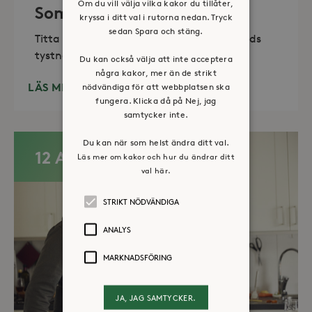
Om du vill välja vilka kakor du tillåter,
Sommaröppet kapell
kryssa i ditt val i rutorna nedan. Tryck
sedan Spara och stäng.
Titta in, tänd ett ljus, sitt ned för en stunds
tystnad. Det erbjuds också enkelt fika
Du kan också välja att inte acceptera
några kakor, mer än de strikt
LÄS MER
nödvändiga för att webbplatsen ska
fungera. Klicka då på Nej, jag
samtycker inte.
Du kan när som helst ändra ditt val.
12 AUG
Läs mer om kakor och hur du ändrar ditt
val här.
STRIKT NÖDVÄNDIGA
ANALYS
MARKNADSFÖRING
JA, JAG SAMTYCKER.