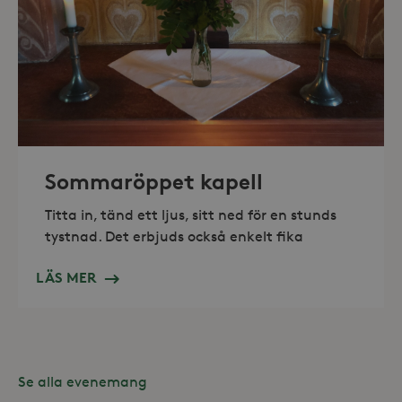
_hjAbsoluteSessionInProgress
30
Hotjar Ltd
minuter
.storaskondal.se
Sommaröppet kapell
Titta in, tänd ett ljus, sitt ned för en stunds
tystnad. Det erbjuds också enkelt fika
LÄS MER
Se alla evenemang
Leverantör /
Namn
Domän