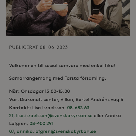
PUBLICERAT 08-06-2023
Välkommen till social samvaro med enkel fika!
Samarrangemang med Farsta församling.
När:
Onsdagar 13.00-15.00
Var
: Diakonalt center, Villan, Bertel Andréns väg 5
Kontakt:
Lisa Israelsson,
08-683 63
21
,
lisa.israelsson@svenskakyrkan.se
eller Annika
Löfgren,
08-400 291
07
,
annika.lofgren@svenskakyrkan.se