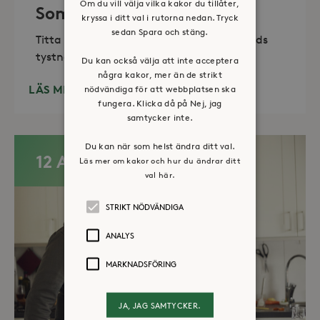
Om du vill välja vilka kakor du tillåter,
Sommaröppet kapell
kryssa i ditt val i rutorna nedan. Tryck
sedan Spara och stäng.
Titta in, tänd ett ljus, sitt ned för en stunds
tystnad. Det erbjuds också enkelt fika
Du kan också välja att inte acceptera
några kakor, mer än de strikt
LÄS MER
nödvändiga för att webbplatsen ska
fungera. Klicka då på Nej, jag
samtycker inte.
Du kan när som helst ändra ditt val.
12 AUG
Läs mer om kakor och hur du ändrar ditt
val här.
STRIKT NÖDVÄNDIGA
ANALYS
MARKNADSFÖRING
JA, JAG SAMTYCKER.