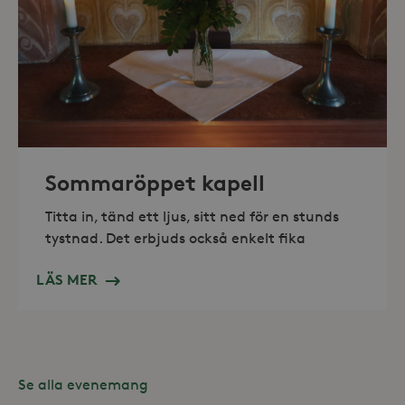
_hjAbsoluteSessionInProgress
30
Hotjar Ltd
minuter
.storaskondal.se
Sommaröppet kapell
Titta in, tänd ett ljus, sitt ned för en stunds
tystnad. Det erbjuds också enkelt fika
LÄS MER
Se alla evenemang
Leverantör /
Namn
Domän