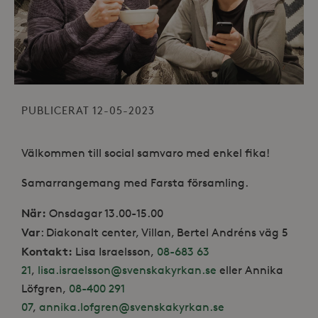
PUBLICERAT 12-05-2023
Välkommen till social samvaro med enkel fika!
Samarrangemang med Farsta församling.
När:
Onsdagar 13.00-15.00
Var
: Diakonalt center, Villan, Bertel Andréns väg 5
Kontakt:
Lisa Israelsson,
08-683 63
21
,
lisa.israelsson@svenskakyrkan.se
eller Annika
Löfgren,
08-400 291
07
,
annika.lofgren@svenskakyrkan.se